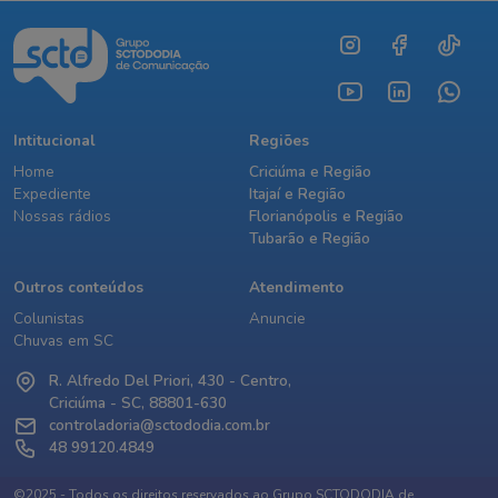
Intitucional
Regiões
Home
Criciúma e Região
Expediente
Itajaí e Região
Nossas rádios
Florianópolis e Região
Tubarão e Região
Outros conteúdos
Atendimento
Colunistas
Anuncie
Chuvas em SC
R. Alfredo Del Priori, 430 - Centro,
Criciúma - SC, 88801-630
controladoria@sctododia.com.br
48 99120.4849
©2025 - Todos os direitos reservados ao Grupo SCTODODIA de