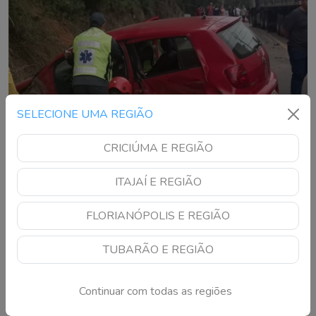
SELECIONE UMA REGIÃO
CRICIÚMA E REGIÃO
ITAJAÍ E REGIÃO
FLORIANÓPOLIS E REGIÃO
Colisão frontal entre carro e carreta deixa
idoso ferido em rodovia de SC
TUBARÃO E REGIÃO
Acidente na SC-435 mobilizou equipes dos bombeiros e a
Polícia Militar Rodoviária na tarde desta quinta-feira
Continuar com todas as regiões