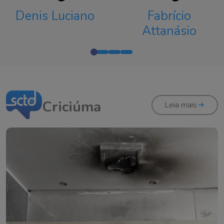
Denis Luciano
Fabrício
Attanásio
Criciúma
Leia mais