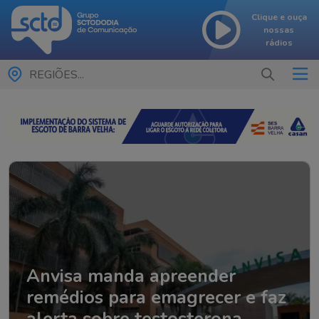
Clique e ouça
nossas
rádios
REGIÕES...
Anvisa manda apreender
remédios para emagrecer e faz
alerta sobre testosterona