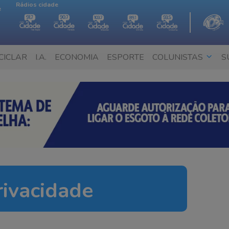
Rádios cidade
e
CICLAR
I.A.
ECONOMIA
ESPORTE
COLUNISTAS
S
rivacidade