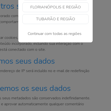
tros sites
FLORIANÓPOLIS E REGIÃO
porado como, por exemplo, vídeos, imagens, artigos,
TUBARÃO E REGIÃO
se comportam exatamente da mesma forma como se o
Continuar com todas as regiões
r cookies, incorporar rastreamento adicional de
nteúdo incorporado, incluindo sua interação com o
está conectado com o site.
mos seus dados
endereço de IP será incluído no e-mail de redefinição
emos os seus dados
os seus metadados são conservados indefinidamente.
r e aprovar automaticamente qualquer comentário