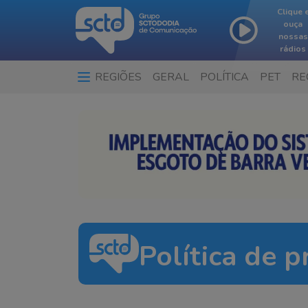
Clique 
ouça
nossas
rádios
REGIÕES
GERAL
POLÍTICA
PET
RE
Política de p