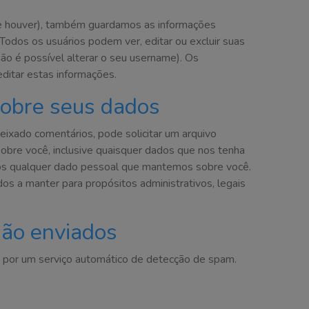
(se houver), também guardamos as informações
 Todos os usuários podem ver, editar ou excluir suas
o é possível alterar o seu username). Os
ditar estas informações.
sobre seus dados
deixado comentários, pode solicitar um arquivo
re você, inclusive quaisquer dados que nos tenha
os qualquer dado pessoal que mantemos sobre você.
os a manter para propósitos administrativos, legais
são enviados
 por um serviço automático de detecção de spam.