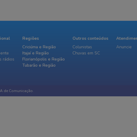
cional
Regiões
Outros conteúdos
Atendime
Criciúma e Região
Colunistas
Anuncie
iente
Itajaí e Região
Chuvas em SC
 rádios
Florianópolis e Região
Tubarão e Região
IA de Comunicação.