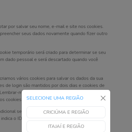
tar por salvar seu nome, e-mail e site nos cookies.
rá preencher seus dados novamente quando fizer outro
ookie temporário será criado para determinar se seu
um dado pessoal e será descartado quando você
riamos vários cookies para salvar os dados da sua
ies de login são mantidos por dois dias e cookies de
"Lembrar-me", seu acesso será mantido por duas
SELECIONE UMA REGIÃO
os cookies de login serão removidos.
adicional será salvo no seu navegador. Este cookie
CRICIÚMA E REGIÃO
ndica o ID do post referente ao artigo que você
ITAJAÍ E REGIÃO