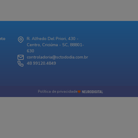
nto
R. Alfredo Del Priori, 430 -
Centro, Criciúma - SC, 88801-
630
controladoria@sctododia.com.br
48 99120.4849
Política de privacidade