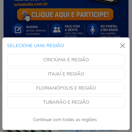
SELECIONE UMA REGIÃO
NOTÍCIAS RECENTES
CRICIÚMA E REGIÃO
Documentos antigos:
ITAJAÍ E REGIÃO
como descartar papéis
com segurança e reciclar
FLORIANÓPOLIS E REGIÃO
do jeito certo
Continue lendo
TUBARÃO E REGIÃO
Mega-Sena pode pagar
Continuar com todas as regiões
R$ 165 milhões neste
domingo; veja como