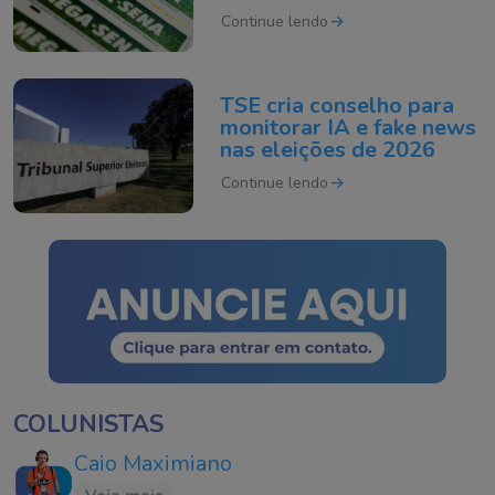
apostar
Continue lendo
TSE cria conselho para
monitorar IA e fake news
nas eleições de 2026
Continue lendo
COLUNISTAS
Caio Maximiano