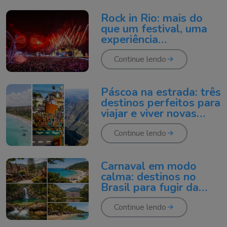
Rock in Rio: mais do
que um festival, uma
experiência
inesquecível
Continue lendo
Páscoa na estrada: três
destinos perfeitos para
viajar e viver novas
experiências
Continue lendo
Carnaval em modo
calma: destinos no
Brasil para fugir da
folia
Continue lendo