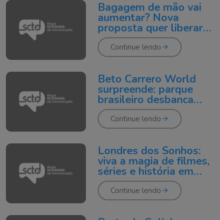
Bagagem de mão vai
aumentar? Nova
proposta quer liberar
até 12 kg nos voos!
Continue lendo
Beto Carrero World
surpreende: parque
brasileiro desbanca
gigantes internacionais
Continue lendo
Londres dos Sonhos:
viva a magia de filmes,
séries e história em
uma única viagem
Continue lendo