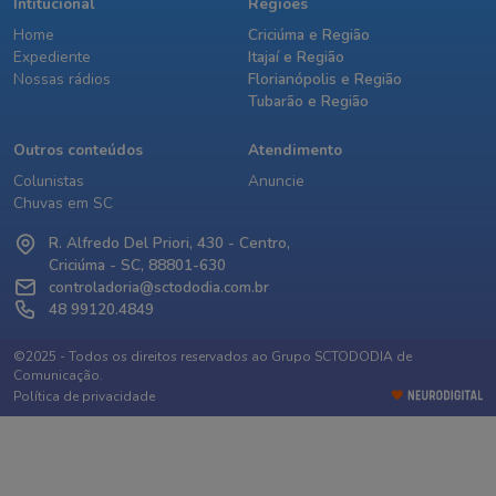
Intitucional
Regiões
Home
Criciúma e Região
Expediente
Itajaí e Região
Nossas rádios
Florianópolis e Região
Tubarão e Região
Outros conteúdos
Atendimento
Colunistas
Anuncie
Chuvas em SC
R. Alfredo Del Priori, 430 - Centro,
Criciúma - SC, 88801-630
controladoria@sctododia.com.br
48 99120.4849
©2025 - Todos os direitos reservados ao Grupo SCTODODIA de
Comunicação.
Política de privacidade