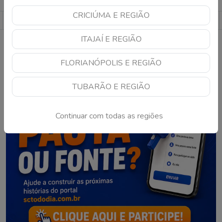
CRICIÚMA E REGIÃO
1
…
752
753
754
755
756
…
795
ITAJAÍ E REGIÃO
FLORIANÓPOLIS E REGIÃO
TUBARÃO E REGIÃO
Continuar com todas as regiões