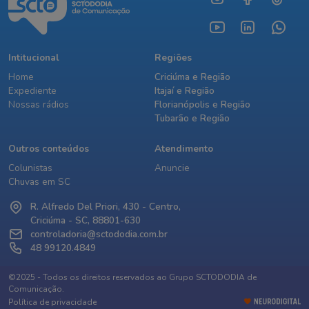
Intitucional
Regiões
Home
Criciúma e Região
Expediente
Itajaí e Região
Nossas rádios
Florianópolis e Região
Tubarão e Região
Outros conteúdos
Atendimento
Colunistas
Anuncie
Chuvas em SC
R. Alfredo Del Priori, 430 - Centro,
Criciúma - SC, 88801-630
controladoria@sctododia.com.br
48 99120.4849
©2025 - Todos os direitos reservados ao Grupo SCTODODIA de
Comunicação.
Política de privacidade