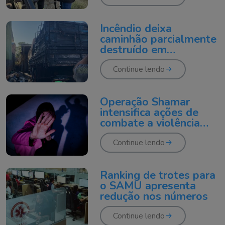
Incêndio deixa
caminhão parcialmente
destruído em
Araranguá
Continue lendo
Operação Shamar
intensifica ações de
combate a violência
contra mulher
Continue lendo
Ranking de trotes para
o SAMU apresenta
redução nos números
Continue lendo