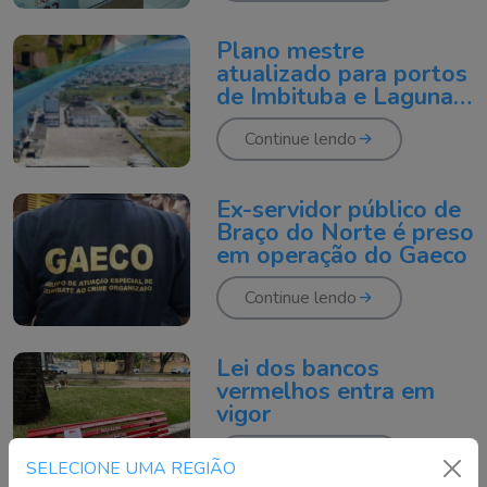
Plano mestre
atualizado para portos
de Imbituba e Laguna é
divulgado
Continue lendo
Ex-servidor público de
Braço do Norte é preso
em operação do Gaeco
Continue lendo
Lei dos bancos
vermelhos entra em
vigor
Continue lendo
SELECIONE UMA REGIÃO