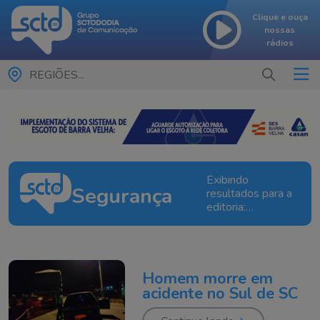
Clique e ouça
nossas
rádios
REGIÕES...
Exibindo
Segurança
resultados para a
editoria:
Segurança
Homem morre em
acidente no Sul de SC