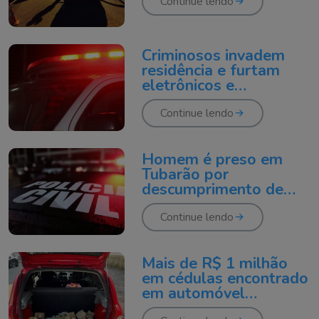
Continue lendo
Criminosos invadem
residência e furtam
eletrônicos e
eletrodomésticos
Continue lendo
Homem é preso em
Tubarão por
descumprimento de
medidas protetivas de
urgência
Continue lendo
Mais de R$ 1 milhão
em cédulas encontrado
em automóvel
abandonado pode ter