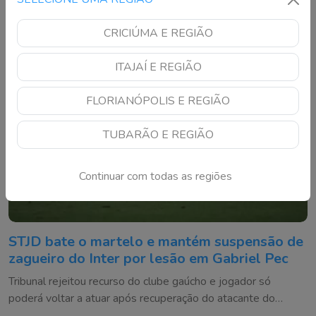
CRICIÚMA E REGIÃO
ITAJAÍ E REGIÃO
FLORIANÓPOLIS E REGIÃO
TUBARÃO E REGIÃO
Continuar com todas as regiões
STJD bate o martelo e mantém suspensão de
zagueiro do Inter por lesão em Gabriel Pec
Tribunal rejeitou recurso do clube gaúcho e jogador só
poderá voltar a atuar após recuperação do atacante do
Cruzeiro ou em até 180 dias