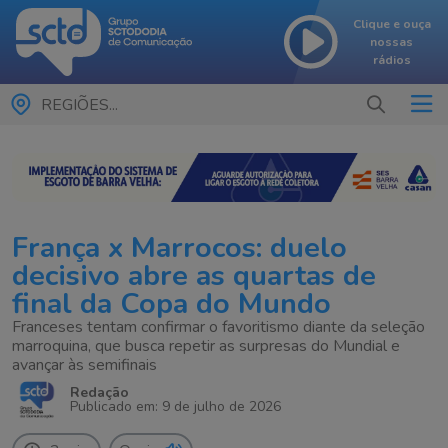
Clique e ouça
nossas
rádios
REGIÕES...
França x Marrocos: duelo
decisivo abre as quartas de
final da Copa do Mundo
Franceses tentam confirmar o favoritismo diante da seleção
marroquina, que busca repetir as surpresas do Mundial e
avançar às semifinais
Redação
Publicado em: 9 de julho de 2026