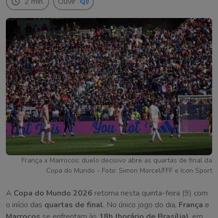
2 min.
Ouvir
França x Marrocos: duelo decisivo abre as quartas de final da
Copa do Mundo - Foto: Simon Morcel/FFF e Icon Sport
A
Copa do Mundo 2026
retorna nesta quinta-feira (9) com
o início das
quartas de final
. No único jogo do dia,
França
e
Marrocos
se enfrentam às
18h (horário de Brasília)
, em