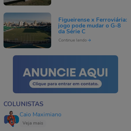
Figueirense x Ferroviária:
jogo pode mudar o G-8
da Série C
Continue lendo
COLUNISTAS
Caio Maximiano
Veja mais