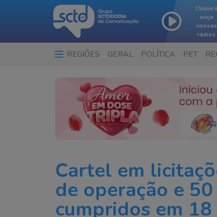
Clique 
ouça
nossas
rádios
REGIÕES
GERAL
POLÍTICA
PET
RE
Cartel em licitaç
de operação e 5
cumpridos em 18 