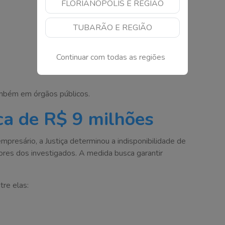
FLORIANÓPOLIS E REGIÃO
TUBARÃO E REGIÃO
Continuar com todas as regiões
ambém em órgãos públicos.
rca de R$ 9 milhões
presário, a Justiça determinou a indisponibilidade de
res dos investigados. A medida busca garantir
re elas: