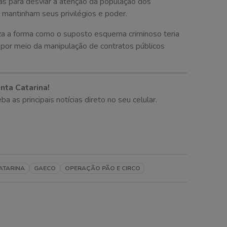
as para desviar a atenção da população dos
s mantinham seus privilégios e poder.
iza a forma como o suposto esquema criminoso teria
o por meio da manipulação de contratos públicos
nta Catarina!
as principais notícias direto no seu celular.
ATARINA
GAECO
OPERAÇÃO PÃO E CIRCO