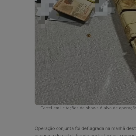
Cartel em licitações de shows é alvo de operaç
Operação conjunta foi deflagrada na manhã desta
esquema de cartel, fraude em licitações, corru