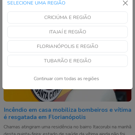
SELECIONE UMA REGIÃO
incêndio
CRICIÚMA E REGIÃO
ITAJAÍ E REGIÃO
FLORIANÓPOLIS E REGIÃO
TUBARÃO E REGIÃO
Continuar com todas as regiões
Incêndio em casa mobiliza bombeiros e vítima
é resgatada em Florianópolis
Chamas atingiram uma residência no bairro Itacorubi na manhã
desta quinta-feira; estado de saúde da vítima ainda não foi