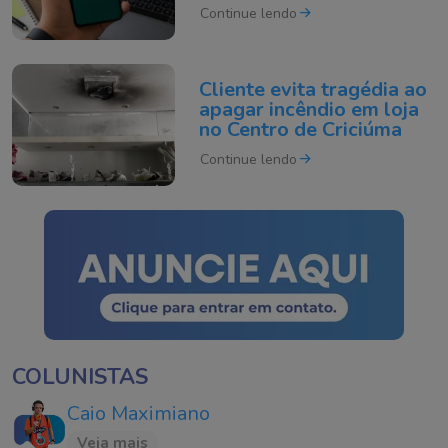
está na lista
Continue lendo
Cliente evita tragédia ao
apagar incêndio em loja
no Centro de Criciúma
Continue lendo
COLUNISTAS
Caio Maximiano
Veja mais