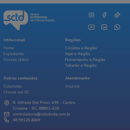
Intitucional
Regiões
Home
Criciúma e Região
Expediente
Itajaí e Região
Nossas rádios
Florianópolis e Região
Tubarão e Região
Outros conteúdos
Atendimento
Colunistas
Anuncie
Chuvas em SC
R. Alfredo Del Priori, 430 - Centro,
Criciúma - SC, 88801-630
controladoria@sctododia.com.br
48 99120.4849