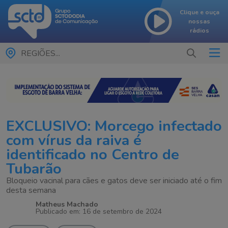
Clique e ouça
nossas
rádios
REGIÕES...
EXCLUSIVO: Morcego infectado
com vírus da raiva é
identificado no Centro de
Tubarão
Bloqueio vacinal para cães e gatos deve ser iniciado até o fim
desta semana
Matheus Machado
Publicado em: 16 de setembro de 2024