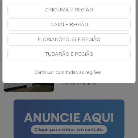
CRICIÚMA E REGIÃO
Mega-Sena pode pagar
R$ 165 milhões neste
ITAJAÍ E REGIÃO
domingo; veja como
apostar
Continue lendo
FLORIANÓPOLIS E REGIÃO
TUBARÃO E REGIÃO
TSE cria conselho para
monitorar IA e fake news
Continuar com todas as regiões
nas eleições de 2026
Continue lendo