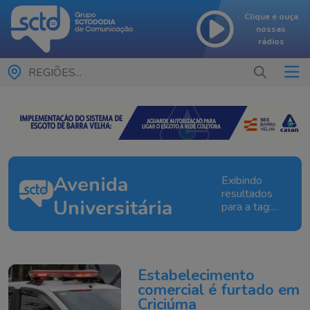
Clique e ouça
nossas
rádios
REGIÕES...
Avenida
Exibindo
resultados
Universitária
para a tag:
Avenida
Universitária
Estabelecimento
comercial é furtado em
Criciúma