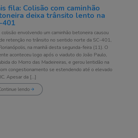
is fila: Colisão com caminhão
toneira deixa trânsito lento na
-401
colisão envolvendo um caminhão betoneira causou
de retenção no trânsito no sentido norte da SC-401,
lorianópolis, na manhã desta segunda-feira (11). O
ente aconteceu logo após o viaduto do João Paulo,
ubida do Morro das Madeireiras, e gerou lentidão na
 com congestionamento se estendendo até o elevado
IC. Apesar da […]
Continue lendo