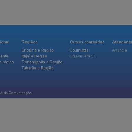
cional
Regiões
Outros conteúdos
Atendime
Criciúma e Região
Colunistas
Anuncie
iente
Itajaí e Região
Chuvas em SC
 rádios
Florianópolis e Região
Tubarão e Região
IA de Comunicação.