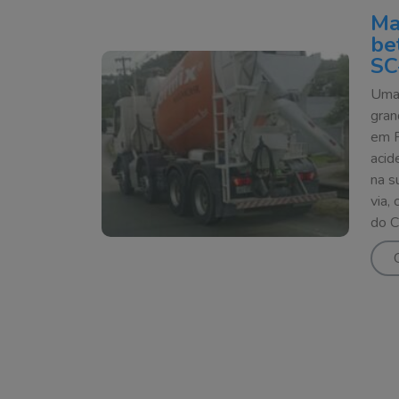
Ma
be
SC
Uma 
gran
em F
acid
na s
via,
do C