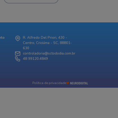
nto
R. Alfredo Del Priori, 430 -
Centro, Criciúma - SC, 88801-
630
controladoria@sctododia.com.br
48 99120.4849
Política de privacidade