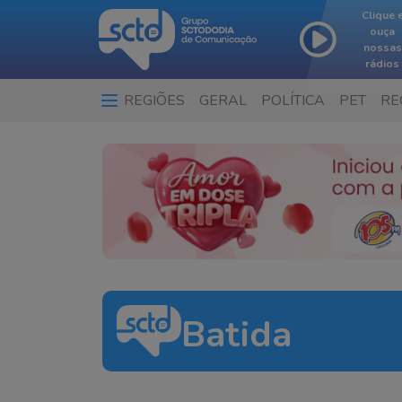
Clique 
ouça
nossas
rádios
REGIÕES
GERAL
POLÍTICA
PET
RE
Batida