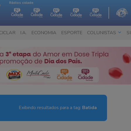
Rádios cidade
e
CICLAR
I.A.
ECONOMIA
ESPORTE
COLUNISTAS
S
Exibindo resultados para a tag:
Batida