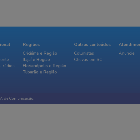
cional
Regiões
Outros conteúdos
Atendime
Criciúma e Região
Colunistas
Anuncie
iente
Itajaí e Região
Chuvas em SC
 rádios
Florianópolis e Região
Tubarão e Região
IA de Comunicação.