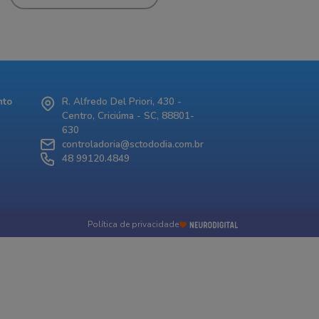
nto
R. Alfredo Del Priori, 430 -
Centro, Criciúma - SC, 88801-
630
controladoria@sctododia.com.br
48 99120.4849
Política de privacidade