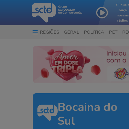
Clique 
ouça
nossas
rádios
REGIÕES
GERAL
POLÍTICA
PET
RE
Bocaina do
Sul