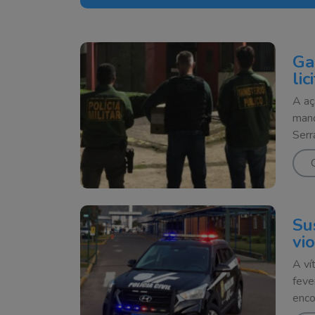
Ga
li
A aç
mand
Serr
Su
vi
A ví
feve
enco