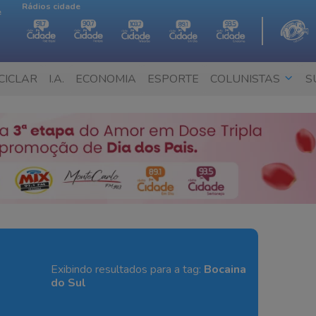
Rádios cidade
e
CICLAR
I.A.
ECONOMIA
ESPORTE
COLUNISTAS
S
Exibindo resultados para a tag:
Bocaina
do Sul