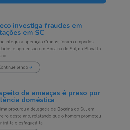
eco investiga fraudes em
citações em SC
ão integra a operação Cronos; foram cumpridos
ados e apreensão em Bocaina do Sul, no Planalto
ano
Continue lendo
speito de ameaças é preso por
olência doméstica
tima procurou a delegacia de Bocaina do Sul em
reiro deste ano, relatando que o homem prometeu
ntrá-la e esfaqueá-la