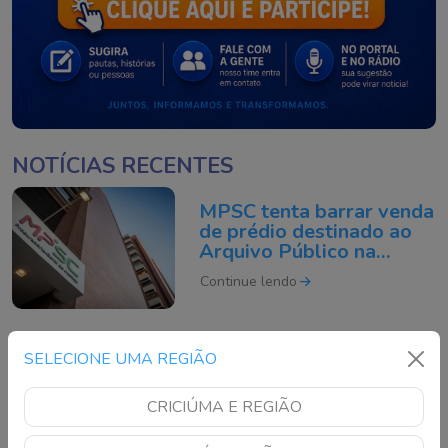
NOTÍCIAS RECENTES
MPSC tenta barrar venda
de prédio destinado ao
Arquivo Público na
Capital
Continue lendo
Mãe de 43 anos morre
SELECIONE UMA REGIÃO
após ser atacada pelo
próprio filho em SC
CRICIÚMA E REGIÃO
Continue lendo