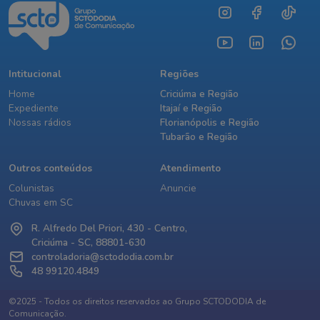
Intitucional
Regiões
Home
Criciúma e Região
Expediente
Itajaí e Região
Nossas rádios
Florianópolis e Região
Tubarão e Região
Outros conteúdos
Atendimento
Colunistas
Anuncie
Chuvas em SC
R. Alfredo Del Priori, 430 - Centro,
Criciúma - SC, 88801-630
controladoria@sctododia.com.br
48 99120.4849
©2025 - Todos os direitos reservados ao Grupo SCTODODIA de
Comunicação.