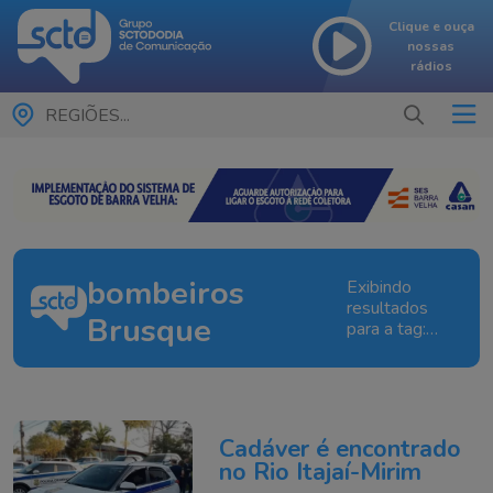
Clique e ouça
nossas
rádios
REGIÕES...
bombeiros
Exibindo
resultados
Brusque
para a tag:
bombeiros
Brusque
Cadáver é encontrado
no Rio Itajaí-Mirim