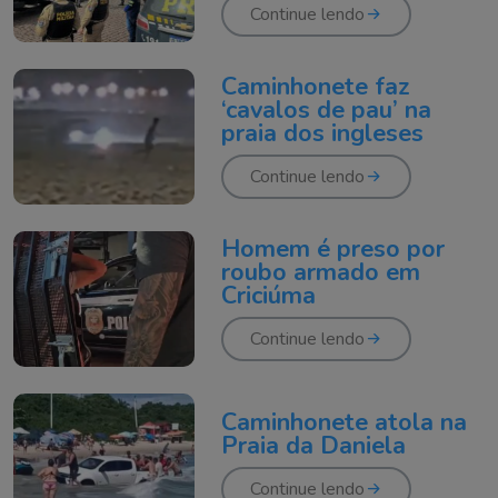
Continue lendo
Caminhonete faz
‘cavalos de pau’ na
praia dos ingleses
Continue lendo
Homem é preso por
roubo armado em
Criciúma
Continue lendo
Caminhonete atola na
Praia da Daniela
Continue lendo