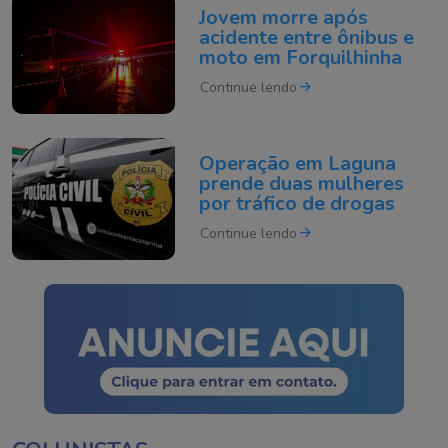
Jovem morre após
acidente entre ônibus e
moto em Forquilhinha
Continue lendo
Operação em Laguna
prende duas mulheres
por tráfico de drogas
Continue lendo