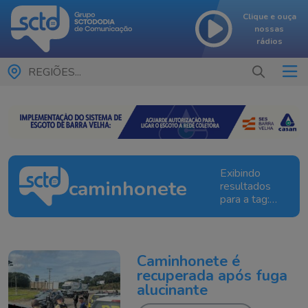
Clique e ouça
nossas
rádios
REGIÕES...
Exibindo
caminhonete
resultados
para a tag:
caminhonete
Caminhonete é
recuperada após fuga
alucinante