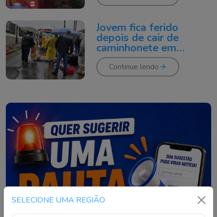
Jovem fica ferido
depois de cair de
caminhonete em
movimento
Continue lendo
SELECIONE UMA REGIÃO