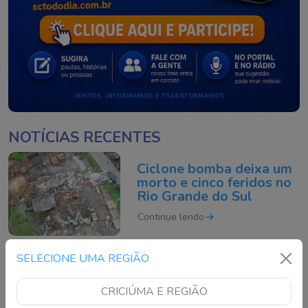
NOTÍCIAS RECENTES
Ciclone bomba deixa um
morto e cinco feridos no
Rio Grande do Sul
Continue lendo
SELECIONE UMA REGIÃO
Motociclista morre após
acidente grave na BR-
CRICIÚMA E REGIÃO
101 em São José