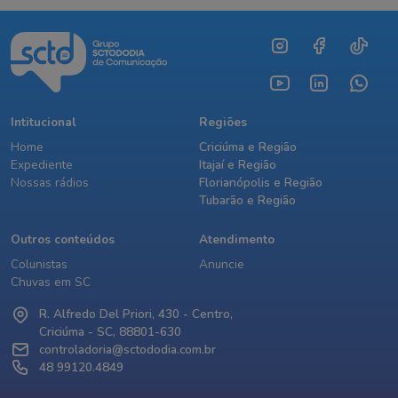
Intitucional
Regiões
Home
Criciúma e Região
Expediente
Itajaí e Região
Nossas rádios
Florianópolis e Região
Tubarão e Região
Outros conteúdos
Atendimento
Colunistas
Anuncie
Chuvas em SC
R. Alfredo Del Priori, 430 - Centro,
Criciúma - SC, 88801-630
controladoria@sctododia.com.br
48 99120.4849