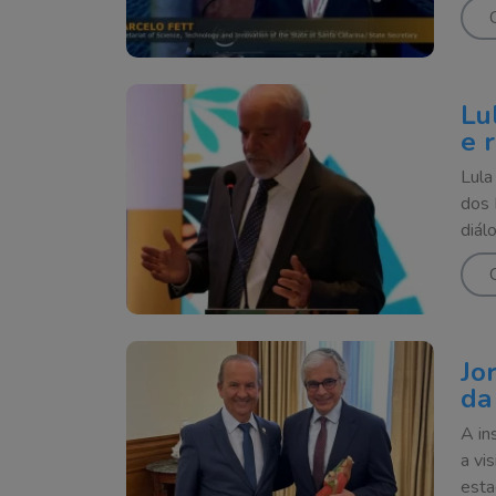
Lu
e 
Lula
dos 
diál
Jo
da
A in
a vi
esta