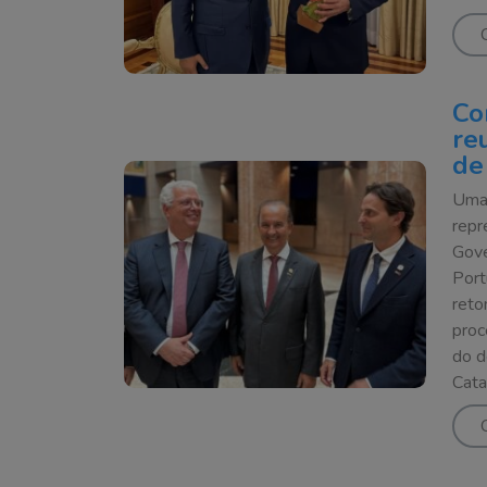
Co
re
de
Uma 
repr
Gove
Port
reto
proc
do d
Cata