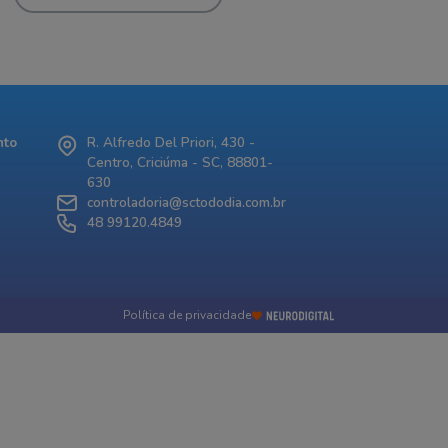
nto
R. Alfredo Del Priori, 430 -
Centro, Criciúma - SC, 88801-
630
controladoria@sctododia.com.br
48 99120.4849
Política de privacidade