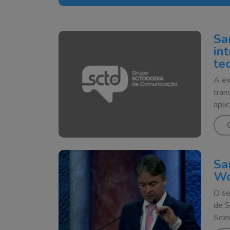
Sa
in
te
A ex
tran
apli
Sa
Wo
O se
de S
Scie