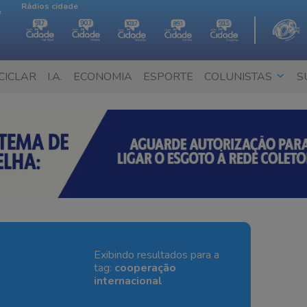
Rádios cidade
e
CICLAR
I.A.
ECONOMIA
ESPORTE
COLUNISTAS
S
Exibindo resultados para a
tag:
cooperação
internacional