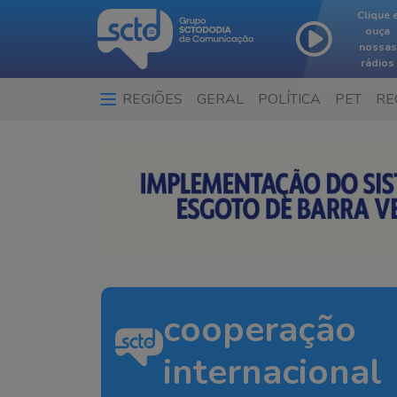
Clique 
ouça
nossas
rádios
REGIÕES
GERAL
POLÍTICA
PET
RE
cooperação
internacional