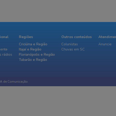
cional
Regiões
Outros conteúdos
Atendime
Criciúma e Região
Colunistas
Anuncie
iente
Itajaí e Região
Chuvas em SC
 rádios
Florianópolis e Região
Tubarão e Região
IA de Comunicação.