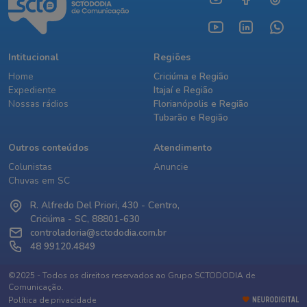
Intitucional
Regiões
Home
Criciúma e Região
Expediente
Itajaí e Região
Nossas rádios
Florianópolis e Região
Tubarão e Região
Outros conteúdos
Atendimento
Colunistas
Anuncie
Chuvas em SC
R. Alfredo Del Priori, 430 - Centro,
Criciúma - SC, 88801-630
controladoria@sctododia.com.br
48 99120.4849
©2025 - Todos os direitos reservados ao Grupo SCTODODIA de
Comunicação.
Política de privacidade