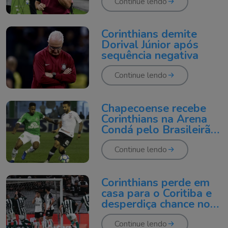
Continue lendo
Corinthians demite
Dorival Júnior após
sequência negativa
Continue lendo
Chapecoense recebe
Corinthians na Arena
Condá pelo Brasileirão
2026
Continue lendo
Corinthians perde em
casa para o Coritiba e
desperdiça chance no
Brasileirão
Continue lendo