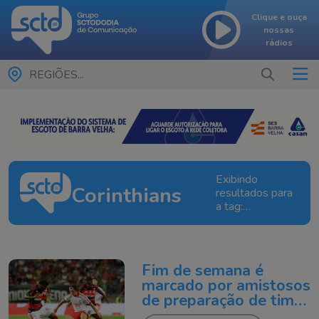
Clique e ouça
nossas
rádios
REGIÕES...
Exibindo
Corinthians
resultados para
a tag:
Corinthians
Fim de semana é
marcado por amistosos
de preparação de times
brasileiros para