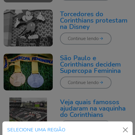
Torcedores do
Corinthians protestam
na Disney
Continue lendo
São Paulo e
Corinthians decidem
Supercopa Feminina
Continue lendo
Veja quais famosos
ajudaram na vaquinha
do Corinthians
Continue lendo
SELECIONE UMA REGIÃO