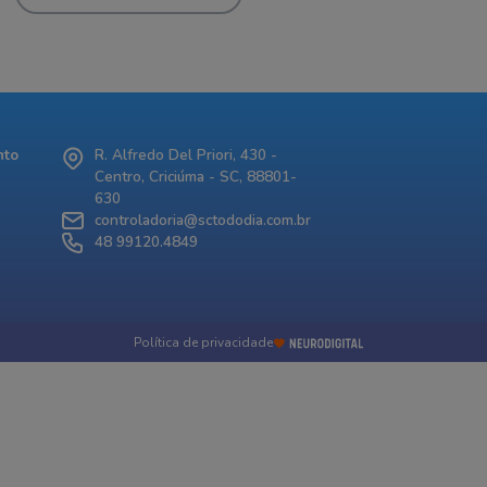
nto
R. Alfredo Del Priori, 430 -
Centro, Criciúma - SC, 88801-
630
controladoria@sctododia.com.br
48 99120.4849
Política de privacidade