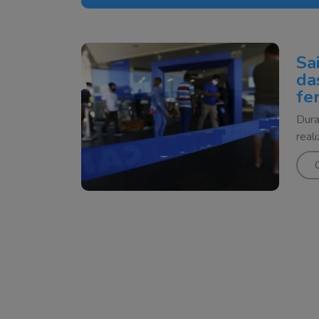
Sa
da
fe
Dura
real