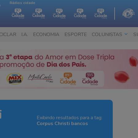
Rádios cidade
e
CICLAR
I.A.
ECONOMIA
ESPORTE
COLUNISTAS
S
i
Exibindo resultados para a tag:
Corpus Christi bancos