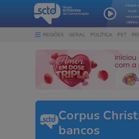
Clique 
ouça
nossas
rádios
REGIÕES
GERAL
POLÍTICA
PET
RE
Corpus Christ
bancos