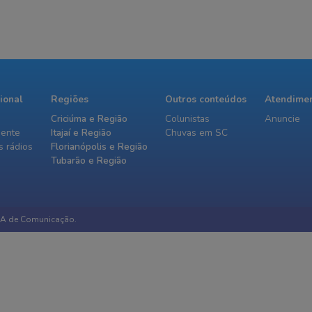
cional
Regiões
Outros conteúdos
Atendime
Criciúma e Região
Colunistas
Anuncie
iente
Itajaí e Região
Chuvas em SC
 rádios
Florianópolis e Região
Tubarão e Região
IA de Comunicação.