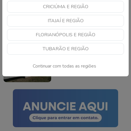
CRICIÚMA E REGIÃO
Mega-Sena pode pagar
R$ 165 milhões neste
ITAJAÍ E REGIÃO
domingo; veja como
apostar
Continue lendo
FLORIANÓPOLIS E REGIÃO
TUBARÃO E REGIÃO
TSE cria conselho para
monitorar IA e fake news
nas eleições de 2026
Continuar com todas as regiões
Continue lendo