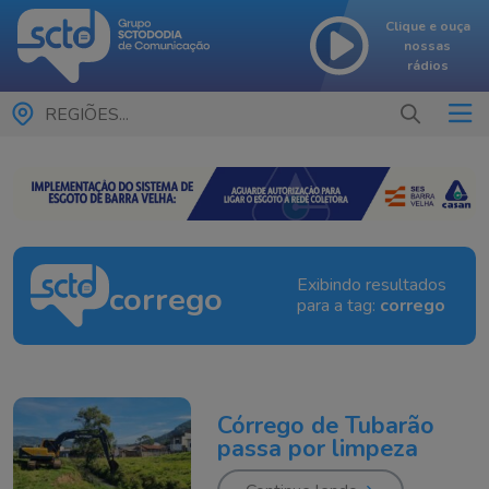
Clique e ouça
nossas
rádios
REGIÕES...
Exibindo resultados
corrego
para a tag:
corrego
Córrego de Tubarão
passa por limpeza