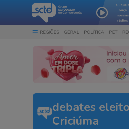
Clique 
ouça
nossas
rádios
REGIÕES
GERAL
POLÍTICA
PET
RE
debates eleito
Criciúma