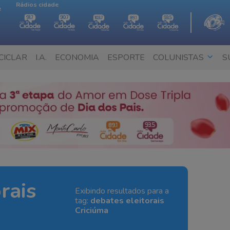
Rádios cidade
e
CICLAR
I.A.
ECONOMIA
ESPORTE
COLUNISTAS
S
rais
Exibindo resultados para a
tag:
debates eleitorais
Criciúma