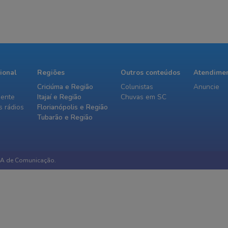
cional
Regiões
Outros conteúdos
Atendime
Criciúma e Região
Colunistas
Anuncie
iente
Itajaí e Região
Chuvas em SC
 rádios
Florianópolis e Região
Tubarão e Região
IA de Comunicação.