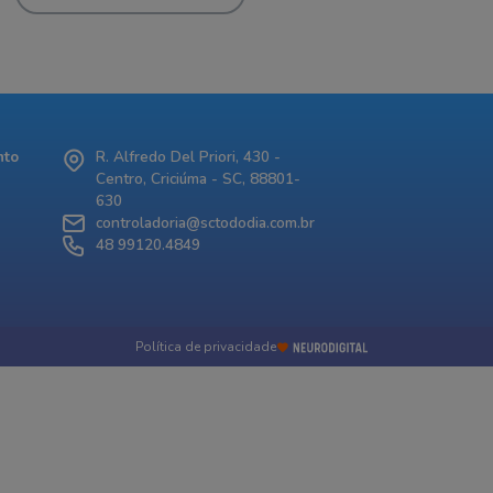
nto
R. Alfredo Del Priori, 430 -
Centro, Criciúma - SC, 88801-
630
controladoria@sctododia.com.br
48 99120.4849
Política de privacidade