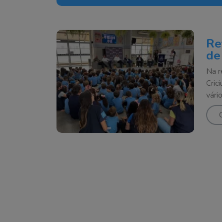
Re
de
Na r
Cric
vári