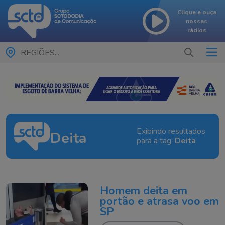
Clique e ouça
nossas
rádios
REGIÕES...
Exibindo resultados
Deita
para a tag:
Deita
Homem deita em
portão e atrasa voo em
SP