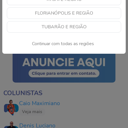
TSE cria conselho para
FLORIANÓPOLIS E REGIÃO
monitorar IA e fake news
nas eleições de 2026
TUBARÃO E REGIÃO
Continue lendo
Continuar com todas as regiões
COLUNISTAS
Caio Maximiano
Veja mais
Denis Luciano