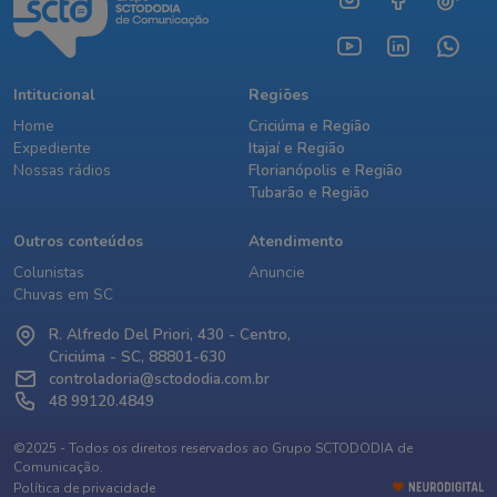
Intitucional
Regiões
Home
Criciúma e Região
Expediente
Itajaí e Região
Nossas rádios
Florianópolis e Região
Tubarão e Região
Outros conteúdos
Atendimento
Colunistas
Anuncie
Chuvas em SC
R. Alfredo Del Priori, 430 - Centro,
Criciúma - SC, 88801-630
controladoria@sctododia.com.br
48 99120.4849
©2025 - Todos os direitos reservados ao Grupo SCTODODIA de
Comunicação.
Política de privacidade