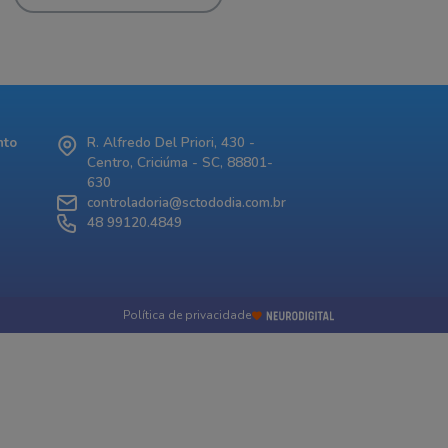
nto
R. Alfredo Del Priori, 430 -
Centro, Criciúma - SC, 88801-
630
controladoria@sctododia.com.br
48 99120.4849
Política de privacidade