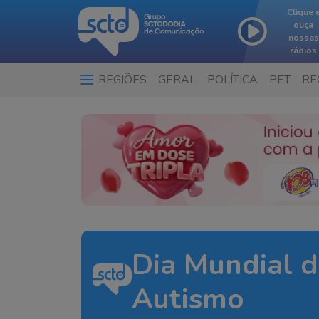
Clique 
ouça
nossas
rádios
REGIÕES
GERAL
POLÍTICA
PET
RE
Dia Mundial 
Autismo