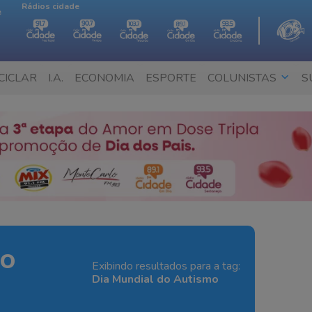
Rádios cidade
e
CICLAR
I.A.
ECONOMIA
ESPORTE
COLUNISTAS
S
do
Exibindo resultados para a tag:
Dia Mundial do Autismo