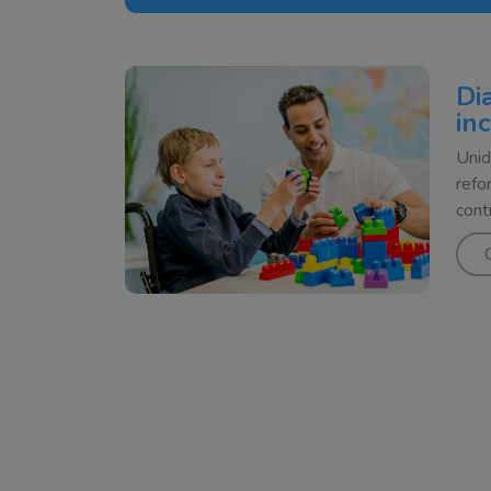
Di
in
Unid
refo
cont