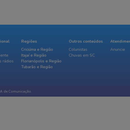
cional
Regiões
Outros conteúdos
Atendime
Criciúma e Região
Colunistas
Anuncie
iente
Itajaí e Região
Chuvas em SC
 rádios
Florianópolis e Região
Tubarão e Região
IA de Comunicação.