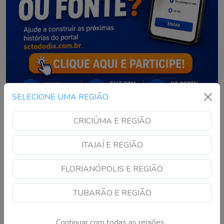
SELECIONE UMA REGIÃO
CRICIÚMA E REGIÃO
NOTÍCIAS RECENTES
ITAJAÍ E REGIÃO
MPSC tenta barrar venda
FLORIANÓPOLIS E REGIÃO
de prédio destinado ao
Arquivo Público na
TUBARÃO E REGIÃO
Capital
Continue lendo
Continuar com todas as regiões