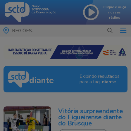
Clique e ouça
nossas
rádios
REGIÕES...
Exibindo resultados
diante
para a tag:
diante
Vitória surpreendente
do Figueirense diante
do Brusque