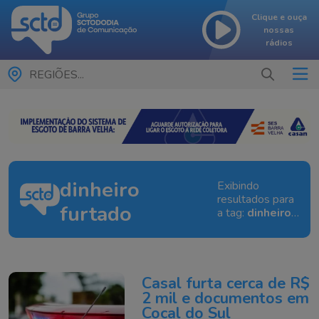
Clique e ouça
nossas
rádios
REGIÕES...
dinheiro
Exibindo
resultados para
furtado
a tag:
dinheiro
furtado
Casal furta cerca de R$
2 mil e documentos em
Cocal do Sul