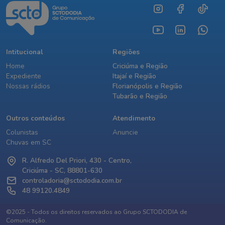
Intitucional
Regiões
Home
Criciúma e Região
Expediente
Itajaí e Região
Nossas rádios
Florianópolis e Região
Tubarão e Região
Outros conteúdos
Atendimento
Colunistas
Anuncie
Chuvas em SC
R. Alfredo Del Priori, 430 - Centro,
Criciúma - SC, 88801-630
controladoria@sctododia.com.br
48 99120.4849
©2025 - Todos os direitos reservados ao Grupo SCTODODIA de
Comunicação.