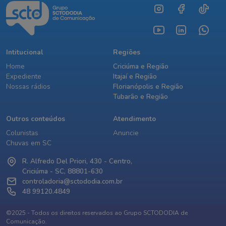
Intitucional
Regiões
Home
Criciúma e Região
Expediente
Itajaí e Região
Nossas rádios
Florianópolis e Região
Tubarão e Região
Outros conteúdos
Atendimento
Colunistas
Anuncie
Chuvas em SC
R. Alfredo Del Priori, 430 - Centro,
Criciúma - SC, 88801-630
controladoria@sctododia.com.br
48 99120.4849
©2025 - Todos os direitos reservados ao Grupo SCTODODIA de
Comunicação.