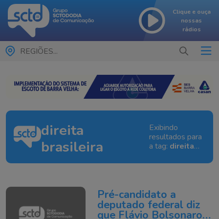
Clique e ouça
nossas
rádios
REGIÕES...
direita
Exibindo
resultados para
brasileira
a tag:
direita
brasileira
Pré-candidato a
deputado federal diz
que Flávio Bolsonaro