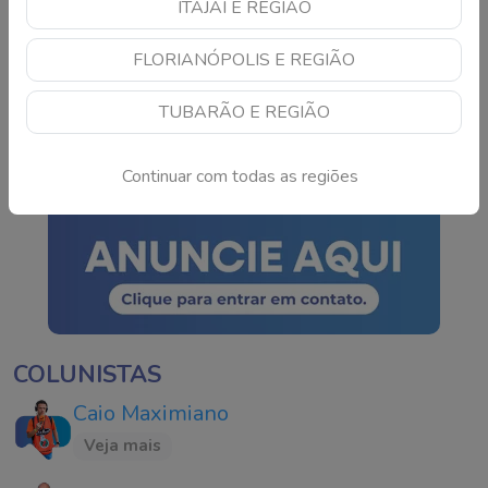
ITAJAÍ E REGIÃO
TSE cria conselho para
FLORIANÓPOLIS E REGIÃO
monitorar IA e fake news
nas eleições de 2026
TUBARÃO E REGIÃO
Continue lendo
Continuar com todas as regiões
COLUNISTAS
Caio Maximiano
Veja mais