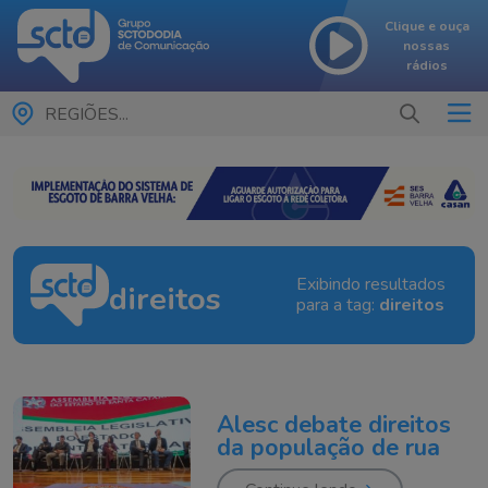
Clique e ouça
nossas
rádios
REGIÕES...
Exibindo resultados
direitos
para a tag:
direitos
Alesc debate direitos
da população de rua