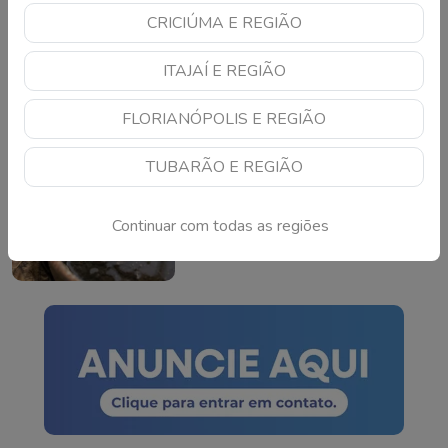
CRICIÚMA E REGIÃO
Criciúma surpreende e
conquista o maior IDEB
ITAJAÍ E REGIÃO
da história da rede
municipal
Continue lendo
FLORIANÓPOLIS E REGIÃO
TUBARÃO E REGIÃO
Laguna bate recorde de
focos da dengue e
preocupa autoridades
Continuar com todas as regiões
Continue lendo