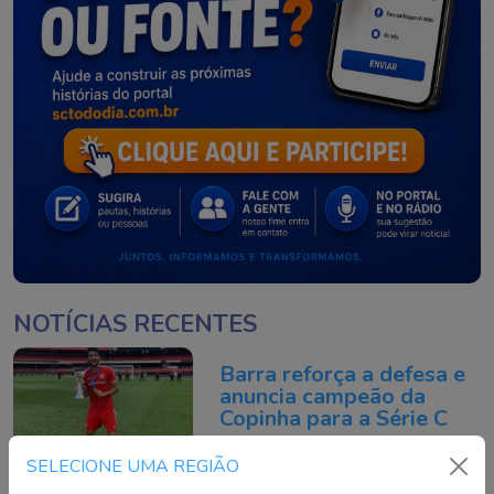
NOTÍCIAS RECENTES
Barra reforça a defesa e
anuncia campeão da
Copinha para a Série C
Continue lendo
SELECIONE UMA REGIÃO