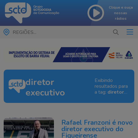
Clique e ouça
nossas
rádios
REGIÕES...
diretor
Exibindo
resultados para
executivo
a tag:
diretor
executivo
Rafael Franzoni é novo
diretor executivo do
Figueirense