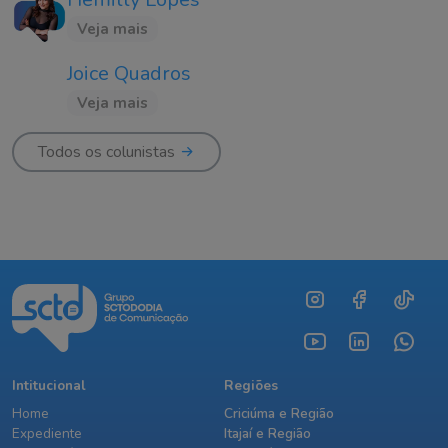
Veja mais
Joice Quadros
Veja mais
Todos os colunistas
Intitucional
Regiões
Home
Criciúma e Região
Expediente
Itajaí e Região