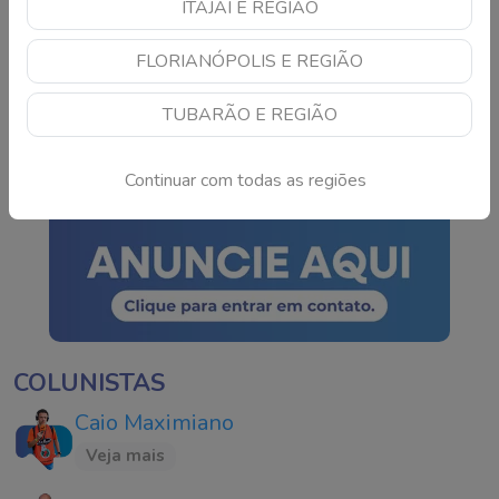
ITAJAÍ E REGIÃO
Bolão leva prêmio de
FLORIANÓPOLIS E REGIÃO
cerca de R$ 165 milhões
do concurso 3042 da
TUBARÃO E REGIÃO
Mega-Sena sorteado
Continue lendo
neste domingo
Continuar com todas as regiões
COLUNISTAS
Caio Maximiano
Veja mais