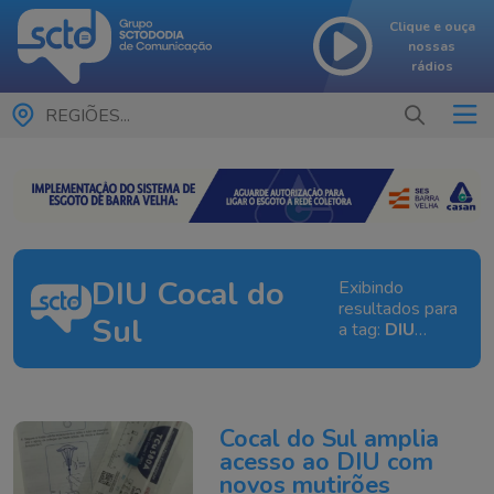
Clique e ouça
nossas
rádios
REGIÕES...
DIU Cocal do
Exibindo
resultados para
Sul
a tag:
DIU
Cocal do Sul
Cocal do Sul amplia
acesso ao DIU com
novos mutirões