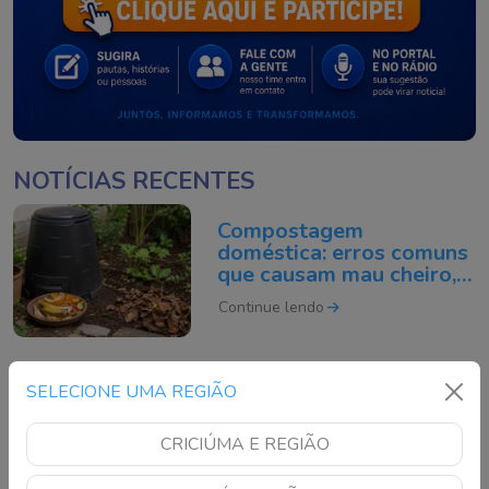
NOTÍCIAS RECENTES
Compostagem
doméstica: erros comuns
que causam mau cheiro,
mosquitos e desânimo
Continue lendo
Criciúma é derrotado
SELECIONE UMA REGIÃO
fora de casa pelo
Athletic-MG no
CRICIÚMA E REGIÃO
Brasileirão da Série B
Continue lendo