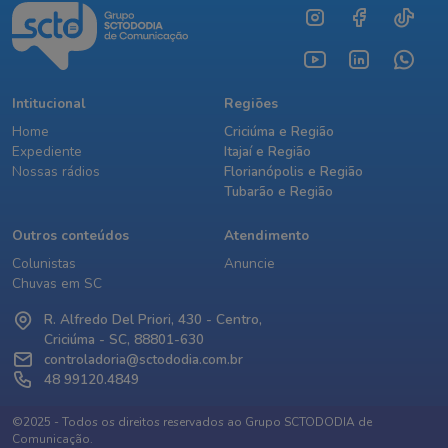
Intitucional
Regiões
Home
Criciúma e Região
Expediente
Itajaí e Região
Nossas rádios
Florianópolis e Região
Tubarão e Região
Outros conteúdos
Atendimento
Colunistas
Anuncie
Chuvas em SC
R. Alfredo Del Priori, 430 - Centro,
Criciúma - SC, 88801-630
controladoria@sctododia.com.br
48 99120.4849
©2025 - Todos os direitos reservados ao Grupo SCTODODIA de
Comunicação.