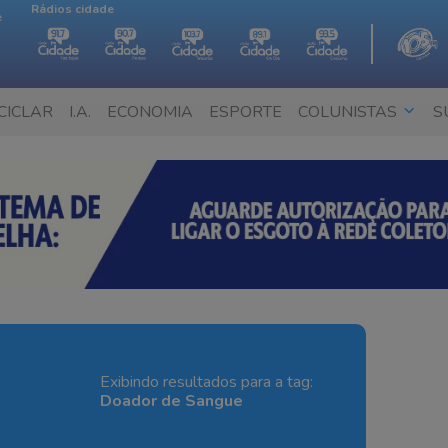
Rádios cidade
e
CICLAR
I.A.
ECONOMIA
ESPORTE
COLUNISTAS
S
Exibindo resultados para a tag:
Doador de Sangue