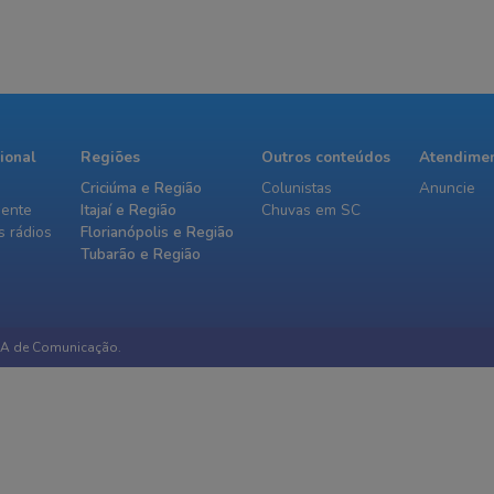
cional
Regiões
Outros conteúdos
Atendime
Criciúma e Região
Colunistas
Anuncie
iente
Itajaí e Região
Chuvas em SC
 rádios
Florianópolis e Região
Tubarão e Região
IA de Comunicação.