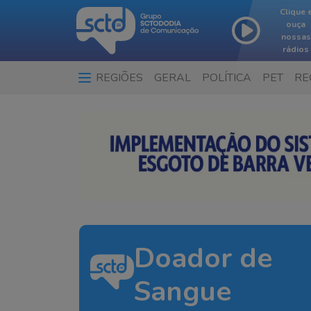
Clique 
ouça
nossas
rádios
REGIÕES
GERAL
POLÍTICA
PET
RE
Doador de
Sangue