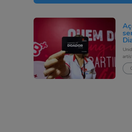
Aç
se
Di
Unid
artí