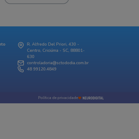
nto
R. Alfredo Del Priori, 430 -
Centro, Criciúma - SC, 88801-
630
controladoria@sctododia.com.br
48 99120.4849
Política de privacidade