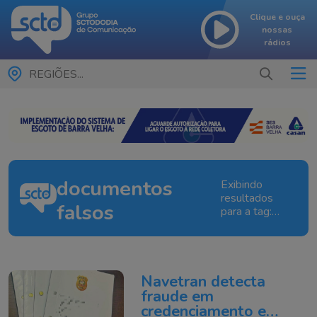
Clique e ouça
nossas
rádios
REGIÕES...
documentos
Exibindo
resultados
falsos
para a tag:
documentos
falsos
Navetran detecta
fraude em
credenciamento e