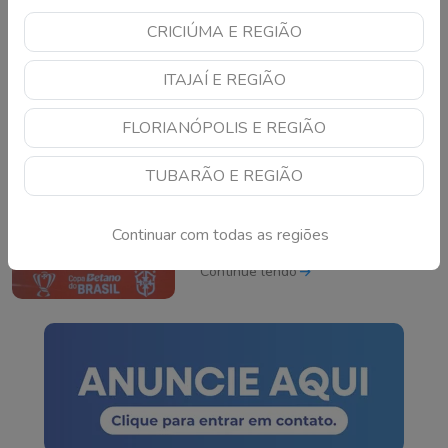
CRICIÚMA E REGIÃO
Ex-vice-prefeito é
condenado por incêndio
ITAJAÍ E REGIÃO
em pavilhão de SC
Continue lendo
FLORIANÓPOLIS E REGIÃO
TUBARÃO E REGIÃO
Sorteio para definir
quartas de final da Copa
Continuar com todas as regiões
do Brasil será na próxima
semana
Continue lendo