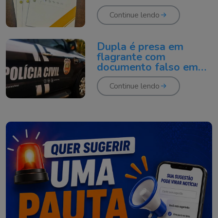
Polícia Civil investiga
esquema
Continue lendo
Dupla é presa em
flagrante com
documento falso em
Navegantes
Continue lendo