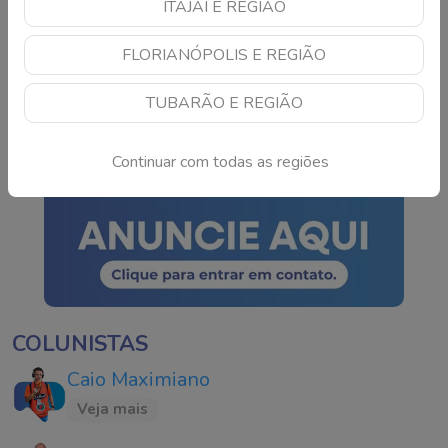
ITAJAÍ E REGIÃO
TSE cria conselho para
FLORIANÓPOLIS E REGIÃO
monitorar IA e fake news
nas eleições de 2026
TUBARÃO E REGIÃO
Continue lendo
Continuar com todas as regiões
COLUNISTAS
Caio Maximiano
Veja mais