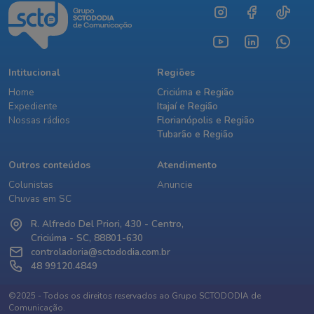
Intitucional
Regiões
Home
Criciúma e Região
Expediente
Itajaí e Região
Nossas rádios
Florianópolis e Região
Tubarão e Região
Outros conteúdos
Atendimento
Colunistas
Anuncie
Chuvas em SC
R. Alfredo Del Priori, 430 - Centro,
Criciúma - SC, 88801-630
controladoria@sctododia.com.br
48 99120.4849
©2025 - Todos os direitos reservados ao Grupo SCTODODIA de
Comunicação.