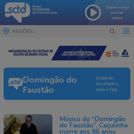
Clique e ouça
nossas
rádios
REGIÕES...
Domingão do
Exibindo
resultados
Faustão
para a tag:
Domingão
do Faustão
Músico do “Domingão
do Faustão”, Caçulinha
morre aos 86 anos