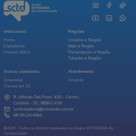
Intitucional
Regiões
Home
Criciúma e Região
Expediente
Itajaí e Região
Nossas rádios
Florianópolis e Região
Tubarão e Região
Outros conteúdos
Atendimento
Colunistas
Anuncie
Chuvas em SC
R. Alfredo Del Priori, 430 - Centro,
Criciúma - SC, 88801-630
controladoria@sctododia.com.br
48 99120.4849
©2025 - Todos os direitos reservados ao Grupo SCTODODIA de
Comunicação.