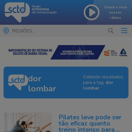
Clique e ouça
nossas
rádios
REGIÕES...
dor
Exibindo resultados
para a tag:
dor
lombar
lombar
Pilates leve pode ser
tão eficaz quanto
treino intenso para