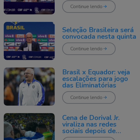
Continue lendo
Seleção Brasileira será
convocada nesta quinta
Continue lendo
Brasil x Equador: veja
escalações para jogo
das Eliminatórias
Continue lendo
Cena de Dorival Jr.
viraliza nas redes
sociais depois de
eliminação do Brasil