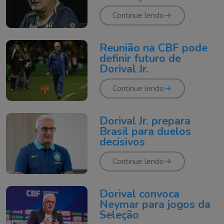
Continue lendo
Reunião na CBF pode
definir futuro de
Dorival Jr.
Continue lendo
Dorival Jr. prepara
Brasil para duelos
decisivos
Continue lendo
Dorival convoca
Neymar para jogos da
Seleção