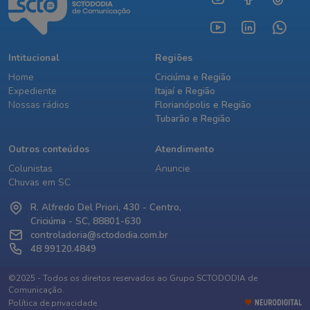
Intitucional
Regiões
Home
Criciúma e Região
Expediente
Itajaí e Região
Nossas rádios
Florianópolis e Região
Tubarão e Região
Outros conteúdos
Atendimento
Colunistas
Anuncie
Chuvas em SC
R. Alfredo Del Priori, 430 - Centro,
Criciúma - SC, 88801-630
controladoria@sctododia.com.br
48 99120.4849
©2025 - Todos os direitos reservados ao Grupo SCTODODIA de
Comunicação.
Política de privacidade