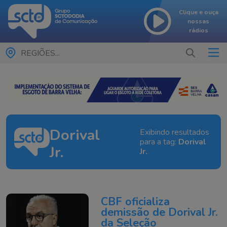
Clique e ouça
nossas
rádios
REGIÕES...
Dorival
Exibindo resultados
para a tag:
Dorival
Jr.
Jr.
CBF oficializa
demissão de Dorival Jr.
da Seleção