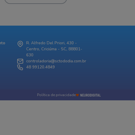
nto
R. Alfredo Del Priori, 430 -
Centro, Criciúma - SC, 88801-
630
controladoria@sctododia.com.br
48 99120.4849
Política de privacidade