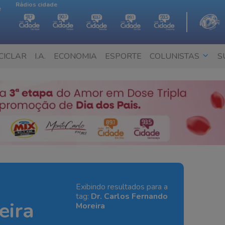
Rádios cidade
e
CICLAR
I.A.
ECONOMIA
ESPORTE
COLUNISTAS
S
Exibindo resultados para a
tag:
Dr. Carlos Fernando
eira
Moreira