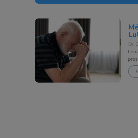
Mé
Lu
Dr. 
hema
pres