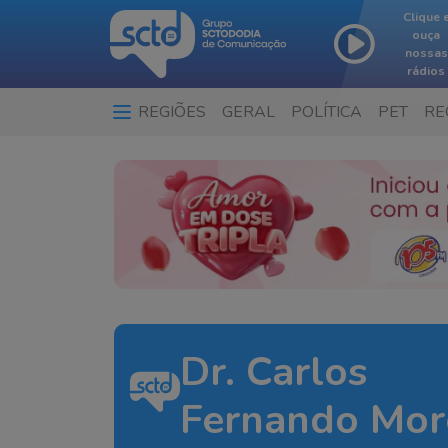
Clique 
ouça
nossas
rádios
REGIÕES
GERAL
POLÍTICA
PET
RE
Dr. Carlos
Fernando Mor