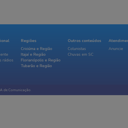
cional
Regiões
Outros conteúdos
Atendime
Criciúma e Região
Colunistas
Anuncie
iente
Itajaí e Região
Chuvas em SC
 rádios
Florianópolis e Região
Tubarão e Região
IA de Comunicação.