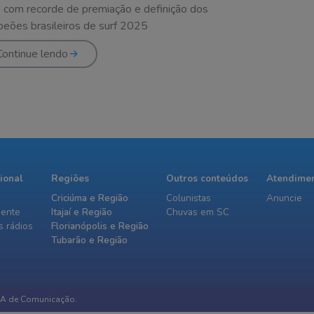
, com recorde de premiação e definição dos
eões brasileiros de surf 2025
Continue lendo
cional
Regiões
Outros conteúdos
Atendime
Criciúma e Região
Colunistas
Anuncie
iente
Itajaí e Região
Chuvas em SC
 rádios
Florianópolis e Região
Tubarão e Região
IA de Comunicação.