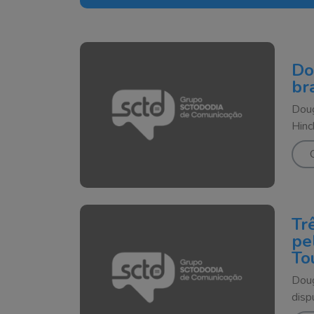
Do
br
Doug
Hinc
Tr
pe
To
Doug
disp