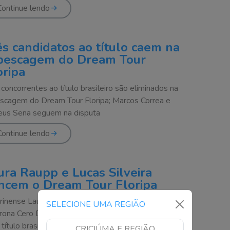
Continue lendo
ês candidatos ao título caem na
pescagem do Dream Tour
oripa
 concorrentes ao título brasileiro são eliminados na
scagem do Dream Tour Floripa; Marcos Correa e
us Sena seguem na disputa
Continue lendo
ura Raupp e Lucas Silveira
ncem o Dream Tour Floripa
rinense Laura Raupp e carioca Lucas Silveira vencem
SELECIONE UMA REGIÃO
rona Cero Dream Tour Floripa e seguem na disputa
título brasileiro de surf
CRICIÚMA E REGIÃO