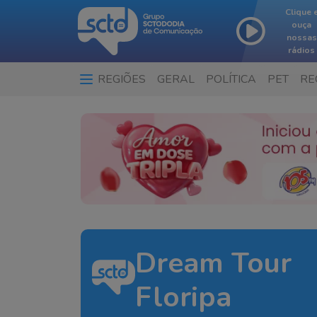
Clique 
ouça
nossas
rádios
REGIÕES
GERAL
POLÍTICA
PET
RE
Dream Tour
Floripa