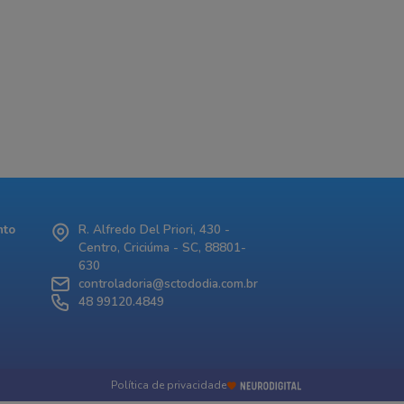
nto
R. Alfredo Del Priori, 430 -
Centro, Criciúma - SC, 88801-
630
controladoria@sctododia.com.br
48 99120.4849
Política de privacidade