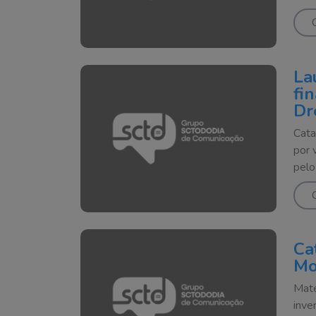
La
fi
Dr
Cata
por 
pelo 
Ca
Mo
Mate
inve