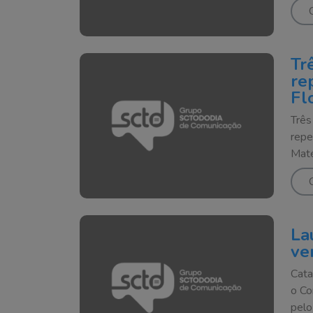
Tr
re
Fl
Três
repe
Mate
La
ve
Cata
o Co
pelo 