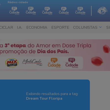
Rádios cidade
e
CICLAR
I.A.
ECONOMIA
ESPORTE
COLUNISTAS
S
Exibindo resultados para a tag:
Dream Tour Floripa