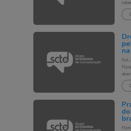
cata
Dr
pe
na
Sol,
Flor
aber
Pr
do
br
Flor