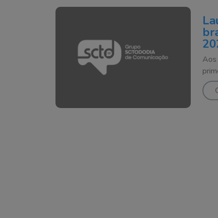
La
br
20
Aos 
prim