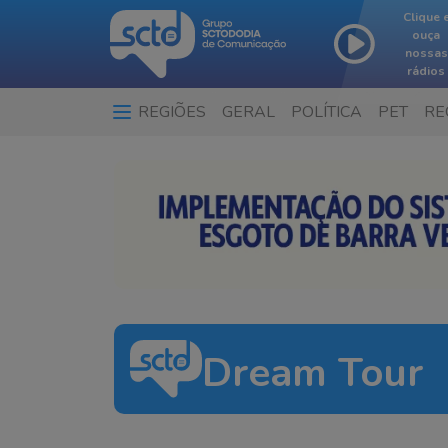
Clique 
ouça
nossas
rádios
REGIÕES
GERAL
POLÍTICA
PET
RE
Dream Tour