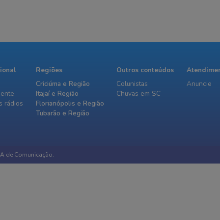
cional
Regiões
Outros conteúdos
Atendime
Criciúma e Região
Colunistas
Anuncie
iente
Itajaí e Região
Chuvas em SC
 rádios
Florianópolis e Região
Tubarão e Região
IA de Comunicação.