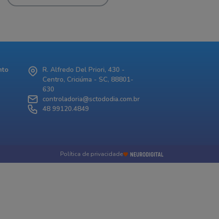
nto
R. Alfredo Del Priori, 430 -
Centro, Criciúma - SC, 88801-
630
controladoria@sctododia.com.br
48 99120.4849
Política de privacidade