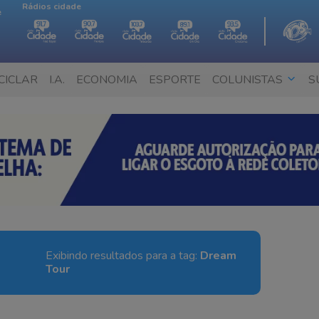
Rádios cidade
e
CICLAR
I.A.
ECONOMIA
ESPORTE
COLUNISTAS
S
Exibindo resultados para a tag:
Dream
Tour