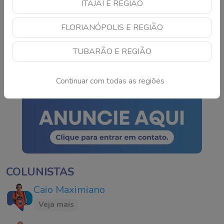
ITAJAÍ E REGIÃO
TSE cria conselho para
FLORIANÓPOLIS E REGIÃO
monitorar IA e fake news
nas eleições de 2026
TUBARÃO E REGIÃO
Continue lendo
Continuar com todas as regiões
COLUNISTAS
Caio Maximiano
Veja mais