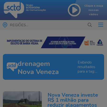
Clique e ouça
nossas
rádios
REGIÕES...
drenagem
Exibindo
resultados
Nova Veneza
para a tag:
drenagem
Nova
Veneza
Nova Veneza investe
R$ 1 milhão para
reduzir alagamentos