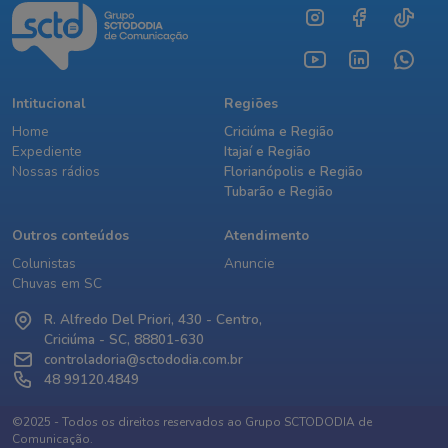
Intitucional
Regiões
Home
Criciúma e Região
Expediente
Itajaí e Região
Nossas rádios
Florianópolis e Região
Tubarão e Região
Outros conteúdos
Atendimento
Colunistas
Anuncie
Chuvas em SC
R. Alfredo Del Priori, 430 - Centro,
Criciúma - SC, 88801-630
controladoria@sctododia.com.br
48 99120.4849
©2025 - Todos os direitos reservados ao Grupo SCTODODIA de
Comunicação.