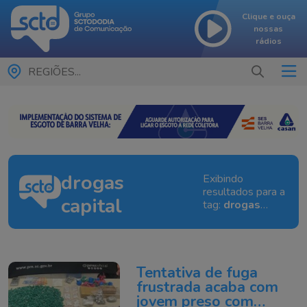
Clique e ouça
nossas
rádios
REGIÕES...
drogas
Exibindo
resultados para a
capital
tag:
drogas
capital
Tentativa de fuga
frustrada acaba com
jovem preso com