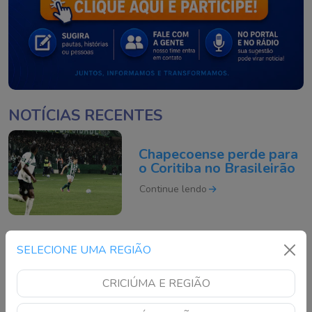
NOTÍCIAS RECENTES
Chapecoense perde para
o Coritiba no Brasileirão
Continue lendo
Frente fria mantém
SELECIONE UMA REGIÃO
tempo instável e risco de
temporais em SC neste
CRICIÚMA E REGIÃO
domingo
Continue lendo