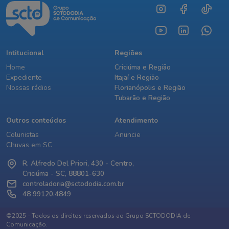
Intitucional
Regiões
Home
Criciúma e Região
Expediente
Itajaí e Região
Nossas rádios
Florianópolis e Região
Tubarão e Região
Outros conteúdos
Atendimento
Colunistas
Anuncie
Chuvas em SC
R. Alfredo Del Priori, 430 - Centro,
Criciúma - SC, 88801-630
controladoria@sctododia.com.br
48 99120.4849
©2025 - Todos os direitos reservados ao Grupo SCTODODIA de
Comunicação.