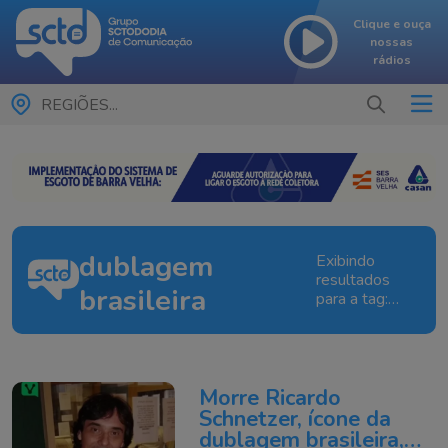
Clique e ouça
nossas
rádios
REGIÕES...
dublagem
Exibindo
resultados
brasileira
para a tag:
dublagem
brasileira
Morre Ricardo
Schnetzer, ícone da
dublagem brasileira,