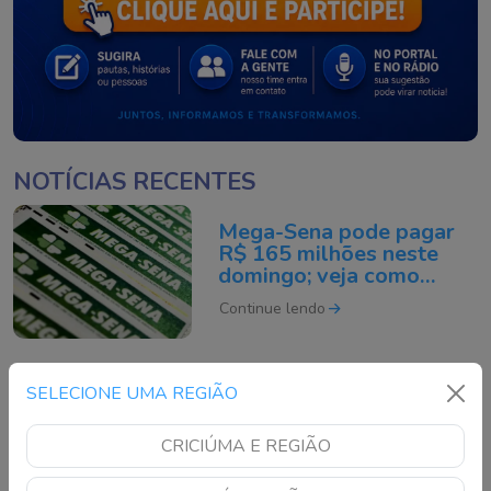
NOTÍCIAS RECENTES
Mega-Sena pode pagar
R$ 165 milhões neste
domingo; veja como
apostar
Continue lendo
TSE cria conselho para
SELECIONE UMA REGIÃO
monitorar IA e fake news
nas eleições de 2026
CRICIÚMA E REGIÃO
Continue lendo