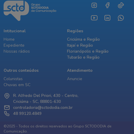
Intitucional
Regiões
Home
Criciúma e Região
Expediente
Itajaí e Região
Nossas rádios
Florianópolis e Região
Tubarão e Região
Outros conteúdos
Atendimento
Colunistas
Anuncie
Chuvas em SC
R. Alfredo Del Priori, 430 - Centro,
Criciúma - SC, 88801-630
controladoria@sctododia.com.br
48 99120.4849
©2025 - Todos os direitos reservados ao Grupo SCTODODIA de
Comunicação.