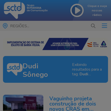
Clique e ouça
nossas
rádios
REGIÕES...
Dudi
Exibindo
resultados para a
Sônego
tag:
Dudi
Sônego
Vaguinho projeta
construção de dois
novos CRAS em