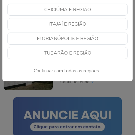
CRICIÚMA E REGIÃO
Mega-Sena pode pagar
R$ 165 milhões neste
ITAJAÍ E REGIÃO
domingo; veja como
apostar
Continue lendo
FLORIANÓPOLIS E REGIÃO
TUBARÃO E REGIÃO
TSE cria conselho para
monitorar IA e fake news
Continuar com todas as regiões
nas eleições de 2026
Continue lendo