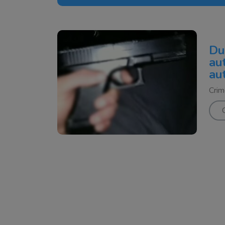
Du
au
au
Crim