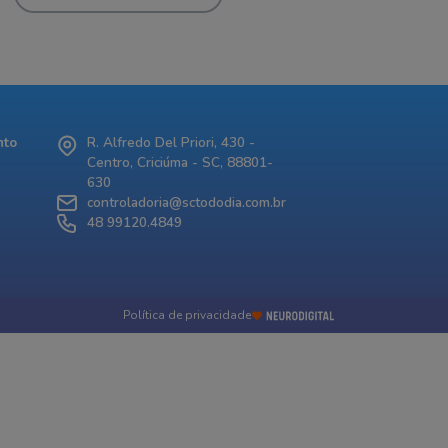
nto
R. Alfredo Del Priori, 430 -
Centro, Criciúma - SC, 88801-
630
controladoria@sctododia.com.br
48 99120.4849
Política de privacidade