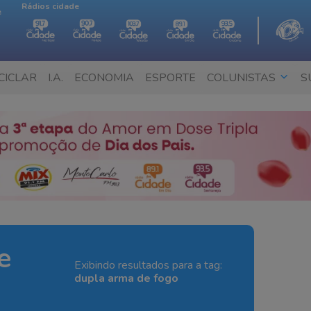
Rádios cidade
e
CICLAR
I.A.
ECONOMIA
ESPORTE
COLUNISTAS
S
e
Exibindo resultados para a tag:
dupla arma de fogo