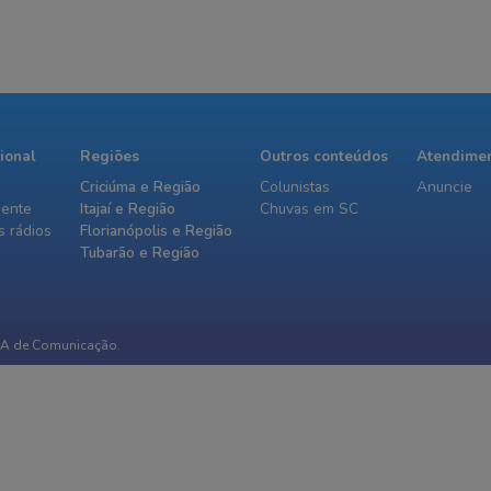
cional
Regiões
Outros conteúdos
Atendime
Criciúma e Região
Colunistas
Anuncie
iente
Itajaí e Região
Chuvas em SC
 rádios
Florianópolis e Região
Tubarão e Região
IA de Comunicação.