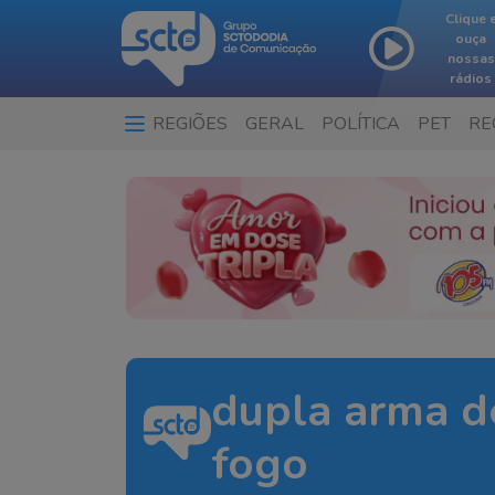
Clique 
ouça
nossas
rádios
REGIÕES
GERAL
POLÍTICA
PET
RE
dupla arma d
fogo