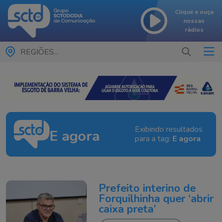
Clique e ouça
nossas
rádios
REGIÕES...
Exibindo resultados
E agora
para a tag:
E agora
Prefeito interino de
Forquilhinha quer ‘abrir
caixa preta’