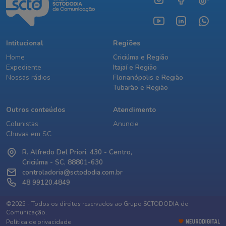
Intitucional
Regiões
Home
Criciúma e Região
Expediente
Itajaí e Região
Nossas rádios
Florianópolis e Região
Tubarão e Região
Outros conteúdos
Atendimento
Colunistas
Anuncie
Chuvas em SC
R. Alfredo Del Priori, 430 - Centro,
Criciúma - SC, 88801-630
controladoria@sctododia.com.br
48 99120.4849
©2025 - Todos os direitos reservados ao Grupo SCTODODIA de
Comunicação.
Política de privacidade