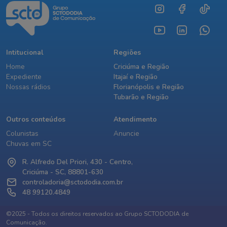
Intitucional
Regiões
Home
Criciúma e Região
Expediente
Itajaí e Região
Nossas rádios
Florianópolis e Região
Tubarão e Região
Outros conteúdos
Atendimento
Colunistas
Anuncie
Chuvas em SC
R. Alfredo Del Priori, 430 - Centro,
Criciúma - SC, 88801-630
controladoria@sctododia.com.br
48 99120.4849
©2025 - Todos os direitos reservados ao Grupo SCTODODIA de
Comunicação.