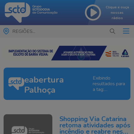
Clique e ouça
nossas
rádios
REGIÕES...
eabertura
Exibindo
resultados para
Palhoça
a tag:
eabertura
Palhoça
Shopping Via Catarina
retoma atividades após
incêndio e reabre nesta