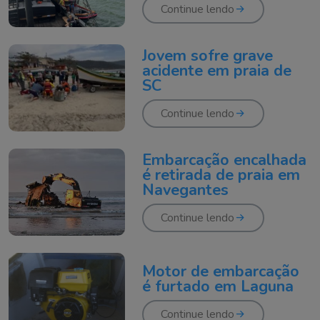
Continue lendo
Jovem sofre grave
acidente em praia de
SC
Continue lendo
Embarcação encalhada
é retirada de praia em
Navegantes
Continue lendo
Motor de embarcação
é furtado em Laguna
Continue lendo