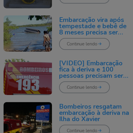
Embarcação vira após
tempestade e bebê de
8 meses precisa ser
resgatado
Continue lendo
[VÍDEO] Embarcação
fica à deriva e 100
pessoas precisam ser
resgatadas no Rio
Araranguá
Continue lendo
Bombeiros resgatam
embarcação à deriva na
Ilha do Xavier
Continue lendo