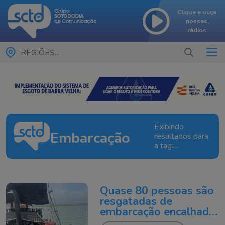
Clique e ouça
nossas
rádios
REGIÕES...
Exibindo
Embarcação
resultados para
a tag:
Embarcação
Quase 80 pessoas são
resgatadas de
embarcação encalhada
no mar em Laguna