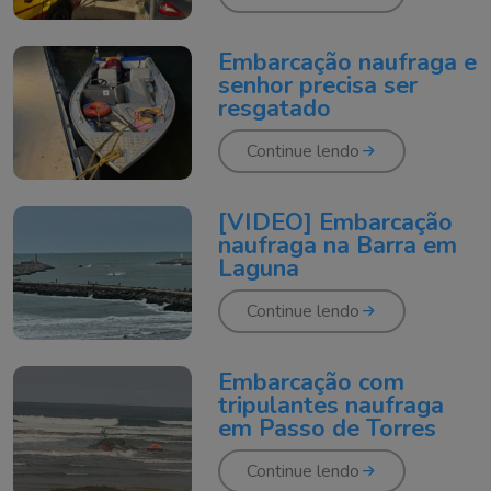
Embarcação naufraga e
senhor precisa ser
resgatado
Continue lendo
[VÍDEO] Embarcação
naufraga na Barra em
Laguna
Continue lendo
Embarcação com
tripulantes naufraga
em Passo de Torres
Continue lendo