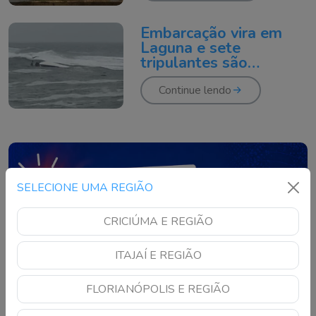
Embarcação vira em
Laguna e sete
tripulantes são
resgatados
Continue lendo
SELECIONE UMA REGIÃO
CRICIÚMA E REGIÃO
ITAJAÍ E REGIÃO
FLORIANÓPOLIS E REGIÃO