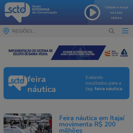
Clique e ouça
nossas
rádios
REGIÕES...
feira
Exibindo
resultados para a
náutica
tag:
feira náutica
Feira náutica em Itajaí
movimenta R$ 200
milhões