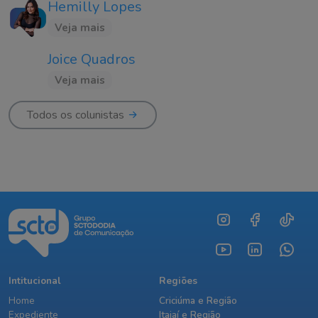
Hemilly Lopes
Veja mais
Joice Quadros
Veja mais
Todos os colunistas
Intitucional
Regiões
Home
Criciúma e Região
Expediente
Itajaí e Região