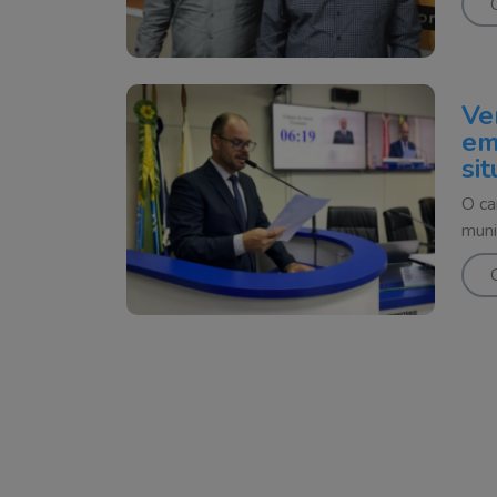
Ve
em
si
O ca
muni