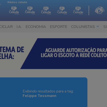
Rádios cidade
e
CICLAR
I.A.
ECONOMIA
ESPORTE
COLUNISTAS
S
Exibindo resultados para a tag:
Felippe Tessmann