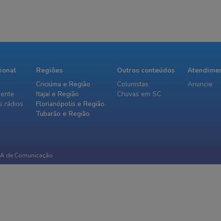
cional
Regiões
Outros conteúdos
Atendime
Criciúma e Região
Colunistas
Anuncie
iente
Itajaí e Região
Chuvas em SC
 rádios
Florianópolis e Região
Tubarão e Região
IA de Comunicação.