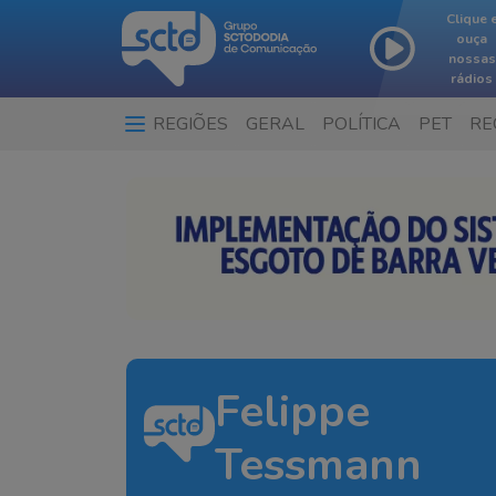
Clique 
ouça
nossas
rádios
REGIÕES
GERAL
POLÍTICA
PET
RE
Felippe
Tessmann