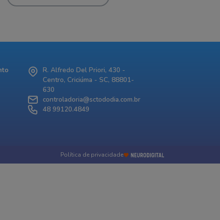
nto
R. Alfredo Del Priori, 430 -
Centro, Criciúma - SC, 88801-
630
controladoria@sctododia.com.br
48 99120.4849
Política de privacidade