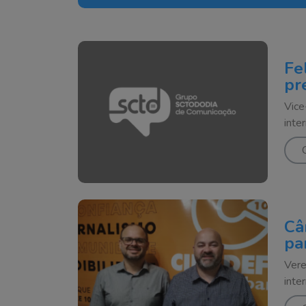
Fe
pr
Vice
inte
Câ
pa
Vere
inte