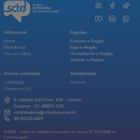
Intitucional
Regiões
Home
Criciúma e Região
Expediente
Itajaí e Região
Nossas rádios
Florianópolis e Região
Tubarão e Região
Outros conteúdos
Atendimento
Colunistas
Anuncie
Chuvas em SC
R. Alfredo Del Priori, 430 - Centro,
Criciúma - SC, 88801-630
controladoria@sctododia.com.br
48 99120.4849
©2025 - Todos os direitos reservados ao Grupo SCTODODIA de
Comunicação.