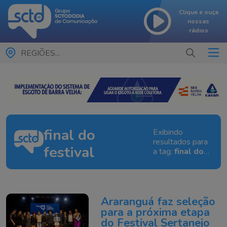
Clique e ouça
nossas
rádios
REGIÕES...
final do
Exibindo
resultados para
festival
a tag:
final do
festival
Araranguá faz seleção
para a próxima etapa
do Festival Sertanejo