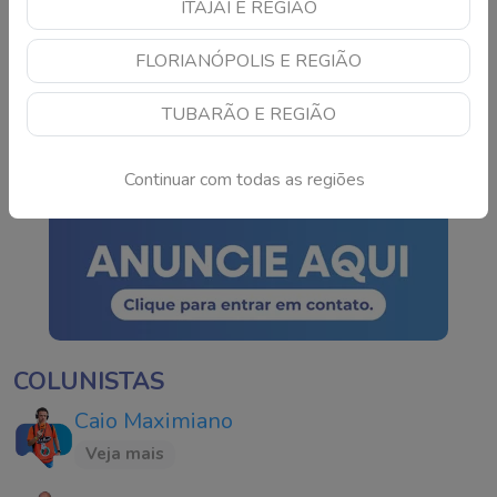
ITAJAÍ E REGIÃO
TSE cria conselho para
FLORIANÓPOLIS E REGIÃO
monitorar IA e fake news
nas eleições de 2026
TUBARÃO E REGIÃO
Continue lendo
Continuar com todas as regiões
COLUNISTAS
Caio Maximiano
Veja mais