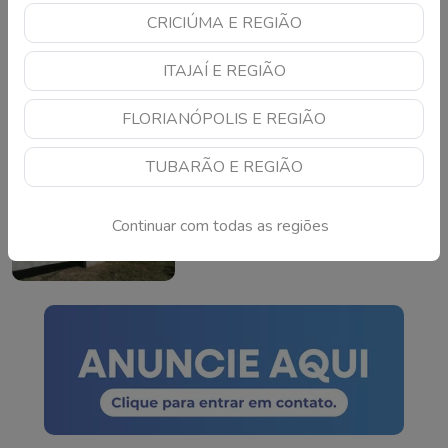
CRICIÚMA E REGIÃO
Mega-Sena pode pagar
R$ 165 milhões neste
ITAJAÍ E REGIÃO
domingo; veja como
apostar
Continue lendo
FLORIANÓPOLIS E REGIÃO
TUBARÃO E REGIÃO
TSE cria conselho para
monitorar IA e fake news
nas eleições de 2026
Continuar com todas as regiões
Continue lendo