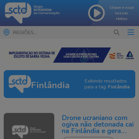
Clique e ouça
nossas
rádios
REGIÕES...
Exibindo resultados
Finlândia
para a tag:
Finlândia
Drone ucraniano com
ogiva não detonada cai
na Finlândia e gera
tensão