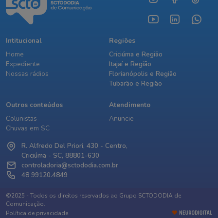
Intitucional
Regiões
Home
Criciúma e Região
Expediente
Itajaí e Região
Nossas rádios
Florianópolis e Região
Tubarão e Região
Outros conteúdos
Atendimento
Colunistas
Anuncie
Chuvas em SC
R. Alfredo Del Priori, 430 - Centro,
Criciúma - SC, 88801-630
controladoria@sctododia.com.br
48 99120.4849
©2025 - Todos os direitos reservados ao Grupo SCTODODIA de
Comunicação.
Política de privacidade