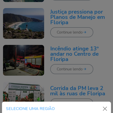
Justiça pressiona por
Planos de Manejo em
Floripa
Continue lendo
Incêndio atinge 13º
andar no Centro de
Floripa
Continue lendo
Corrida da PM leva 2
mil às ruas de Floripa
Continue lendo
SELECIONE UMA REGIÃO