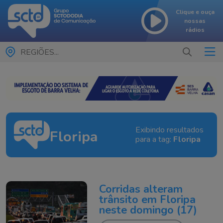
Clique e ouça
nossas
rádios
REGIÕES...
Exibindo resultados
Floripa
para a tag:
Floripa
Corridas alteram
trânsito em Floripa
neste domingo (17)