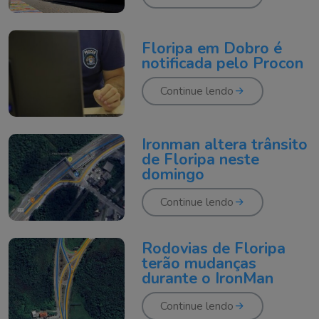
Floripa em Dobro é
notificada pelo Procon
Continue lendo
Ironman altera trânsito
de Floripa neste
domingo
Continue lendo
Rodovias de Floripa
terão mudanças
durante o IronMan
Continue lendo