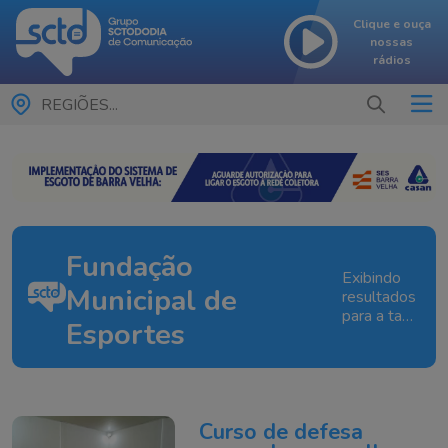
Clique e ouça
nossas
rádios
REGIÕES...
Fundação
Exibindo
Municipal de
resultados
para a tag:
Esportes
Fundação
Municipal
de
Esportes
Curso de defesa