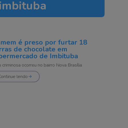
imbituba
chocolate
supermercado
imbituba
mem é preso por furtar 18
rras de chocolate em
permercado de Imbituba
 criminosa ocorreu no bairro Nova Brasília
Continue lendo