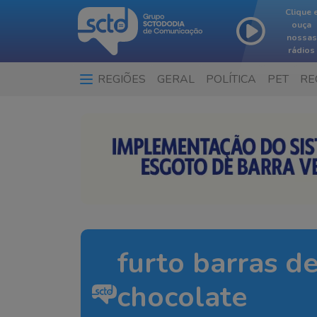
Clique 
ouça
nossas
rádios
REGIÕES
GERAL
POLÍTICA
PET
RE
furto barras d
chocolate