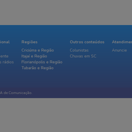
cional
Regiões
Outros conteúdos
Atendime
Criciúma e Região
Colunistas
Anuncie
iente
Itajaí e Região
Chuvas em SC
 rádios
Florianópolis e Região
Tubarão e Região
IA de Comunicação.