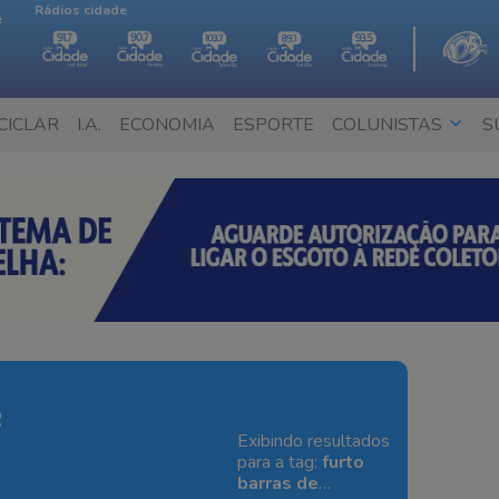
Rádios cidade
e
CICLAR
I.A.
ECONOMIA
ESPORTE
COLUNISTAS
S
e
Exibindo resultados
para a tag:
furto
barras de