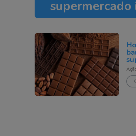
supermercado 
Ho
ba
su
Ação