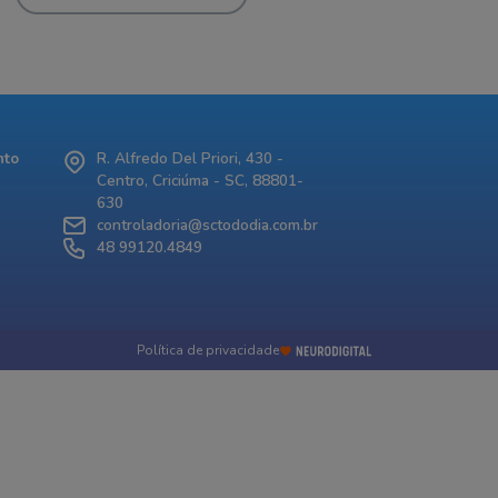
nto
R. Alfredo Del Priori, 430 -
Centro, Criciúma - SC, 88801-
630
controladoria@sctododia.com.br
48 99120.4849
Política de privacidade